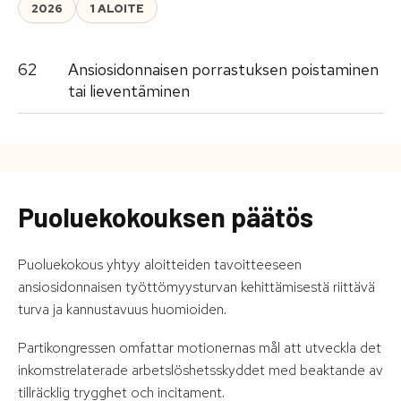
2026
1 ALOITE
62
Ansiosidonnaisen porrastuksen poistaminen
tai lieventäminen
Puoluekokouksen päätös
Puoluekokous yhtyy aloitteiden tavoitteeseen
ansiosidonnaisen työttömyysturvan kehittämisestä riittävä
turva ja kannustavuus huomioiden.
Partikongressen omfattar motionernas mål att utveckla det
inkomstrelaterade arbetslöshetsskyddet med beaktande av
tillräcklig trygghet och incitament.