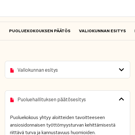
PUOLUEKOKOUKSEN PÄÄTÖS
VALIOKUNNAN ESITYS
Valiokunnan esitys
Puoluehallituksen päätösesitys
Puoluekokous yhtyy aloitteiden tavoitteeseen
ansiosidonnaisen työttömyysturvan kehittämisestä
riittävä turva ja kannustavuus huomioiden.