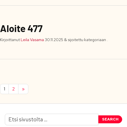
Aloite 477
Kirjoittanut
Leila Vasama
30.11.2025
&
sijoitettu kategoriaan .
1
2
»
SEARCH