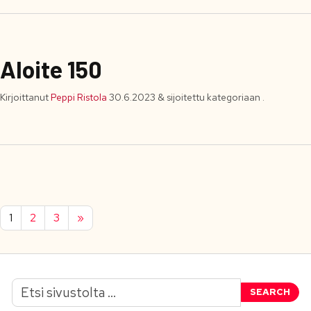
Aloite 150
Kirjoittanut
Peppi Ristola
30.6.2023
&
sijoitettu kategoriaan .
1
2
3
»
SEARCH