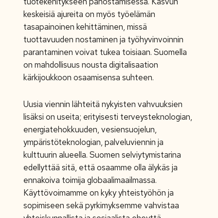
tuotekehitykseen panostamisessa. Kasvun
keskeisiä ajureita on myös työelämän
tasapainoinen kehittäminen, missä
tuottavuuden nostaminen ja työhyvinvoinnin
parantaminen voivat tukea toisiaan. Suomella
on mahdollisuus nousta digitalisaation
kärkijoukkoon osaamisensa suhteen.
Uusia viennin lähteitä nykyisten vahvuuksien
lisäksi on useita; erityisesti terveysteknologian,
energiatehokkuuden, vesiensuojelun,
ympäristöteknologian, palveluviennin ja
kulttuurin alueella. Suomen selviytymistarina
edellyttää sitä, että osaamme olla älykäs ja
ennakoiva toimija globaalimaailmassa.
Käyttövoimamme on kyky yhteistyöhön ja
sopimiseen sekä pyrkimyksemme vahvistaa