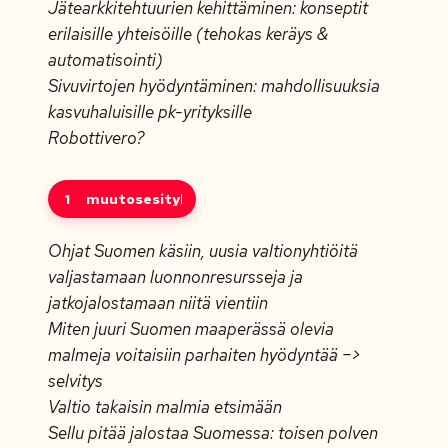
Jätearkkitehtuurien kehittäminen: konseptit
erilaisille yhteisöille (tehokas keräys &
automatisointi)
Sivuvirtojen hyödyntäminen: mahdollisuuksia
kasvuhaluisille pk-yrityksille
Robottivero?
1
muutosesitykset
Ohjat Suomen käsiin, uusia valtionyhtiöitä
valjastamaan luonnonresursseja ja
jatkojalostamaan niitä vientiin
Miten juuri Suomen maaperässä olevia
malmeja voitaisiin parhaiten hyödyntää –>
selvitys
Valtio takaisin malmia etsimään
Sellu pitää jalostaa Suomessa: toisen polven