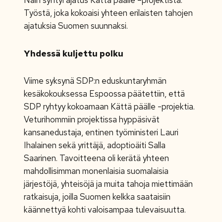
Näin syntyi ajatus Kättä päälle –projektista.
Työstä, joka kokoaisi yhteen erilaisten tahojen
ajatuksia Suomen suunnaksi.
Yhdessä kuljettu polku
Viime syksynä SDP:n eduskuntaryhmän
kesäkokouksessa Espoossa päätettiin, että
SDP ryhtyy kokoamaan Kättä päälle -projektia.
Veturihommiin projektissa hyppäsivät
kansanedustaja, entinen työministeri Lauri
Ihalainen sekä yrittäjä, adoptioäiti Salla
Saarinen. Tavoitteena oli kerätä yhteen
mahdollisimman monenlaisia suomalaisia
järjestöjä, yhteisöjä ja muita tahoja miettimään
ratkaisuja, joilla Suomen kelkka saataisiin
käännettyä kohti valoisampaa tulevaisuutta.