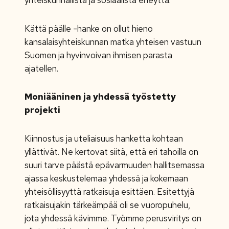
yhteiskunnallista ja sosiaalista eheyttä.
Kättä päälle -hanke on ollut hieno
kansalaisyhteiskunnan matka yhteisen vastuun
Suomen ja hyvinvoivan ihmisen parasta
ajatellen.
Moniääninen ja yhdessä työstetty
projekti
Kiinnostus ja uteliaisuus hanketta kohtaan
yllättivät. Ne kertovat siitä, että eri tahoilla on
suuri tarve päästä epävarmuuden hallitsemassa
ajassa keskustelemaa yhdessä ja kokemaan
yhteisöllisyyttä ratkaisuja esittäen. Esitettyjä
ratkaisujakin tärkeämpää oli se vuoropuhelu,
jota yhdessä kävimme. Työmme perusviritys on