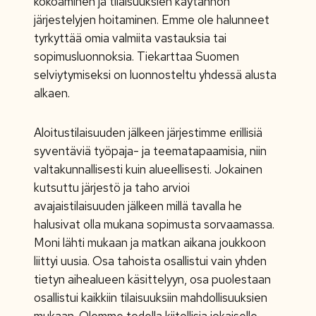
kokoaminen ja tilaisuuksien käytännön
järjestelyjen hoitaminen. Emme ole halunneet
tyrkyttää omia valmiita vastauksia tai
sopimusluonnoksia. Tiekarttaa Suomen
selviytymiseksi on luonnosteltu yhdessä alusta
alkaen.
Aloitustilaisuuden jälkeen järjestimme erillisiä
syventäviä työpaja- ja teematapaamisia, niin
valtakunnallisesti kuin alueellisesti. Jokainen
kutsuttu järjestö ja taho arvioi
avajaistilaisuuden jälkeen millä tavalla he
halusivat olla mukana sopimusta sorvaamassa.
Moni lähti mukaan ja matkan aikana joukkoon
liittyi uusia. Osa tahoista osallistui vain yhden
tietyn aihealueen käsittelyyn, osa puolestaan
osallistui kaikkiin tilaisuuksiin mahdollisuuksien
mukaan. Olemme todella kiitollisia jokaiselle