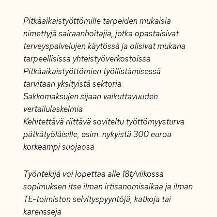
Pitkäaikaistyöttömille tarpeiden mukaisia
nimettyjä sairaanhoitajia, jotka opastaisivat
terveyspalvelujen käytössä ja olisivat mukana
tarpeellisissa yhteistyöverkostoissa
Pitkäaikaistyöttömien työllistämisessä
tarvitaan yksityistä sektoria
Sakkomaksujen sijaan vaikuttavuuden
vertailulaskelmia
Kehitettävä riittävä soviteltu työttömyysturva
pätkätyöläisille, esim. nykyistä 300 euroa
korkeampi suojaosa
Työntekijä voi lopettaa alle 18t/viikossa
sopimuksen itse ilman irtisanomisaikaa ja ilman
TE-toimiston selvityspyyntöjä, katkoja tai
karensseja