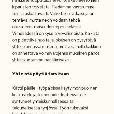
hankkeen lopputulos ei voi olla katteettomien
lupausten toivelista. Tiedämme vastuumme
toimia uskottavasti. Vaikeitakin ratkaisuja on
tehtävä, mutta nekin voidaan tehdä
oikeudenmukaisuuden reppu selässä.
Viimekädessä on kyse arvovalinnoista. Kaikista
on pidettävä huolta ja jokaisen on pysyttävä
yhteiskunnassa mukana, mutta samalla kaikkien
on annettava voimavarojensa mukainen panos
yhteiskuntamme pärjäämiseksi.
Yhteistä pöytiä tarvitaan
Kättä päälle –työpajoissa käyty monipuolinen
keskustelu ja toimenpideideat eivät ole
syntyneet yhteiskunnallisessa tai
taloudellisessa tyhjiössä. Työn tukevaksi