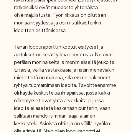
ratkaisuiksi eivät muodosta yhtenäistä
ohjelmajulistusta. Työn rikkaus on ollut sen
moniäänisyydessä ja osin ristikkäistenkin
ideoitten esittämisessä.
Tähän loppuraporttiin kootut esitykset ja
ajatukset on kerätty ilman arvotusta. Ne ovat
peräisin moninaiselta ja monimieliseltä joukolta.
Erilaisia, välillä vastakkaisia ja ristiin meneviäkin
mielipiteitä on mukana, sillä emme halunneet
ryhtyä tuomaroimaan ideoita. Tavoitteenamme
oli käydä keskustelua ilmapiirissä, jossa kaikki
näkemykset ovat yhtä arvokkaita ja jossa
ideoita ei aseteta keskenään puntariin, vaan
sallitaan mahdollisimman laaja-alainen
keskustelu. Asioista oltiin ja on välillä hyväkin
olla erimieltä. Näin ollen loppuraportti ei