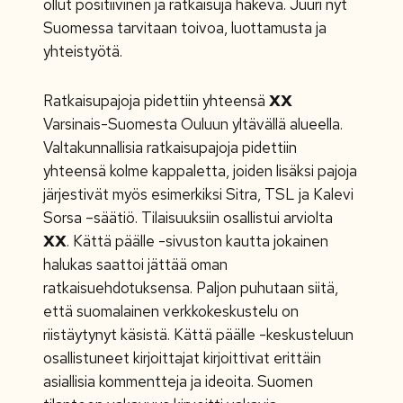
ollut positiivinen ja ratkaisuja hakeva. Juuri nyt
Suomessa tarvitaan toivoa, luottamusta ja
yhteistyötä.
Ratkaisupajoja pidettiin yhteensä
XX
Varsinais-Suomesta Ouluun yltävällä alueella.
Valtakunnallisia ratkaisupajoja pidettiin
yhteensä kolme kappaletta, joiden lisäksi pajoja
järjestivät myös esimerkiksi Sitra, TSL ja Kalevi
Sorsa –säätiö. Tilaisuuksiin osallistui arviolta
XX
. Kättä päälle -sivuston kautta jokainen
halukas saattoi jättää oman
ratkaisuehdotuksensa. Paljon puhutaan siitä,
että suomalainen verkkokeskustelu on
riistäytynyt käsistä. Kättä päälle -keskusteluun
osallistuneet kirjoittajat kirjoittivat erittäin
asiallisia kommentteja ja ideoita. Suomen