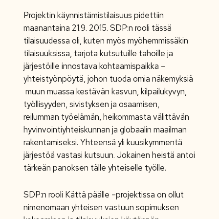
Projektin käynnistämistilaisuus pidettiin
maanantaina 21.9. 2015. SDP:n rooli tässä
tilaisuudessa oli, kuten myös myöhemmissäkin
tilaisuuksissa, tarjota kutsutuille tahoille ja
järjestöille innostava kohtaamispaikka –
yhteistyönpöytä, johon tuoda omia näkemyksiä
muun muassa kestävän kasvun, kilpailukyvyn,
työllisyyden, sivistyksen ja osaamisen,
reilumman työelämän, heikommasta välittävän
hyvinvointiyhteiskunnan ja globaalin maailman
rakentamiseksi. Yhteensä yli kuusikymmentä
järjestöä vastasi kutsuun. Jokainen heistä antoi
tärkeän panoksen tälle yhteiselle työlle.
SDP:n rooli Kättä päälle –projektissa on ollut
nimenomaan yhteisen vastuun sopimuksen