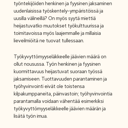
työntekijöiden henkinen ja fyysinen jaksaminen
uudenlaisissa työskentely-ympäristöissä ja
uusilla välineillä? On myös syytä miettiä
heijastuvatko muutokset työkulttuurissa ja
toimitavoissa myös laajemmalle ja millaisia
lieveilmiöitä ne tuovat tullessaan.
Työkyvyttömyyseläkkeelle jäävien määrä on
ollut nousussa. Työn henkinen ja fyysinen
kuormittavuus heijastuvat suoraan työssä
jaksamiseen. Tuottavuuden parantaminen ja
työhyvinvointi eivät ole toistensa
kilpakumppaneita, päinvastoin; työhyvinvointia
parantamalla voidaan vähentää esimerkiksi
työkyvyttömyyseläkkeelle jäävien määrän ja
lisätä työn imua.