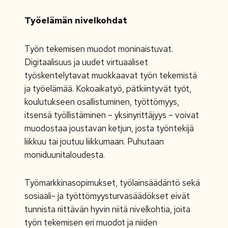
Työelämän nivelkohdat
Työn tekemisen muodot moninaistuvat.
Digitaalisuus ja uudet virtuaaliset
työskentelytavat muokkaavat työn tekemistä
ja työelämää. Kokoaikatyö, pätkiintyvät työt,
koulutukseen osallistuminen, työttömyys,
itsensä työllistäminen – yksinyrittäjyys – voivat
muodostaa joustavan ketjun, josta työntekijä
liikkuu tai joutuu liikkumaan. Puhutaan
moniduunitaloudesta.
Työmarkkinasopimukset, työlainsäädäntö sekä
sosiaali- ja työttömyysturvasäädökset eivät
tunnista riittävän hyvin niitä nivelkohtia, joita
työn tekemisen eri muodot ja niiden