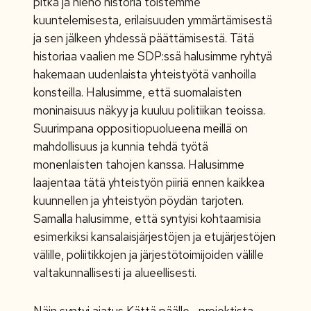
pitkä ja hieno historia toistemme
kuuntelemisesta, erilaisuuden ymmärtämisestä
ja sen jälkeen yhdessä päättämisestä. Tätä
historiaa vaalien me SDP:ssä halusimme ryhtyä
hakemaan uudenlaista yhteistyötä vanhoilla
konsteilla. Halusimme, että suomalaisten
moninaisuus näkyy ja kuuluu politiikan teoissa.
Suurimpana oppositiopuolueena meillä on
mahdollisuus ja kunnia tehdä työtä
monenlaisten tahojen kanssa. Halusimme
laajentaa tätä yhteistyön piiriä ennen kaikkea
kuunnellen ja yhteistyön pöydän tarjoten.
Samalla halusimme, että syntyisi kohtaamisia
esimerkiksi kansalaisjärjestöjen ja etujärjestöjen
välille, poliitikkojen ja järjestötoimijoiden välille
valtakunnallisesti ja alueellisesti.