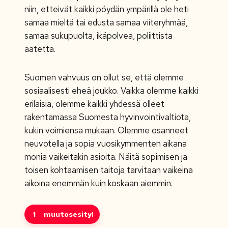
niin, etteivät kaikki pöydän ympärillä ole heti
samaa mieltä tai edusta samaa viiteryhmää,
samaa sukupuolta, ikäpolvea, poliittista
aatetta.
Suomen vahvuus on ollut se, että olemme
sosiaalisesti eheä joukko. Vaikka olemme kaikki
erilaisia, olemme kaikki yhdessä olleet
rakentamassa Suomesta hyvinvointivaltiota,
kukin voimiensa mukaan. Olemme osanneet
neuvotella ja sopia vuosikymmenten aikana
monia vaikeitakin asioita. Näitä sopimisen ja
toisen kohtaamisen taitoja tarvitaan vaikeina
aikoina enemmän kuin koskaan aiemmin.
1
muutosesitykset