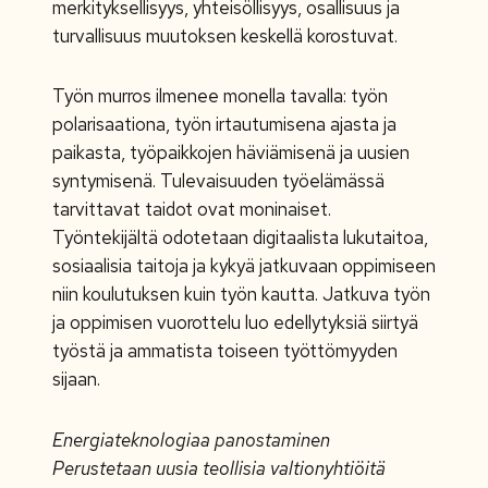
merkityksellisyys, yhteisöllisyys, osallisuus ja
turvallisuus muutoksen keskellä korostuvat.
Työn murros ilmenee monella tavalla: työn
polarisaationa, työn irtautumisena ajasta ja
paikasta, työpaikkojen häviämisenä ja uusien
syntymisenä. Tulevaisuuden työelämässä
tarvittavat taidot ovat moninaiset.
Työntekijältä odotetaan digitaalista lukutaitoa,
sosiaalisia taitoja ja kykyä jatkuvaan oppimiseen
niin koulutuksen kuin työn kautta. Jatkuva työn
ja oppimisen vuorottelu luo edellytyksiä siirtyä
työstä ja ammatista toiseen työttömyyden
sijaan.
Energiateknologiaa panostaminen
Perustetaan uusia teollisia valtionyhtiöitä