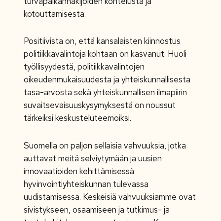
turvapaikanhakijoiden kohtelusta ja
kotouttamisesta.
Positiivista on, että kansalaisten kiinnostus
politiikkavalintoja kohtaan on kasvanut. Huoli
työllisyydestä, politiikkavalintojen
oikeudenmukaisuudesta ja yhteiskunnallisesta
tasa-arvosta sekä yhteiskunnallisen ilmapiirin
suvaitsevaisuuskysymyksestä on noussut
tärkeiksi keskusteluteemoiksi.
Suomella on paljon sellaisia vahvuuksia, jotka
auttavat meitä selviytymään ja uusien
innovaatioiden kehittämisessä
hyvinvointiyhteiskunnan tulevassa
uudistamisessa. Keskeisiä vahvuuksiamme ovat
sivistykseen, osaamiseen ja tutkimus- ja