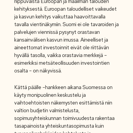
riippuvaista Euroopan ja maailman talouden
kehityksestä. Euroopan taloudelliset vaikeudet
ja kasvun kehitys vaikuttaa haavoittavalla
tavalla vientinäkymiin. Suomi ei ole tavaroiden ja
palvelujen viennissä pysynyt orastavan
kansainvälisen kasvun imussa. Aineelliset ja
aineettomat investoinnit eivät ole riittävän
hyvällä tasolla, vaikka orastavia merkkejä –
esimerkiksi metsäteollisuuden investointien
osalta – on näkyvissä.
Kättä päälle –hankkeen aikana Suomessa on
käyty monipuolinen keskustelu ja
vaihtoehtoisten näkemysten esittämistä niin
valtion budjetin valmistelusta,
sopimusyhteiskunnan toimivuudesta rakentaa
tasapainoista yhteiskuntasopimusta kuin