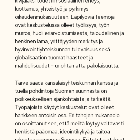
kivijalaksi todettiin sosiaalinen eheys,
luottamus, yhteistyö ja pyrkimys
oikeudenmukaisuuteen. Läpilyöviä teemoja
ovat keskustelussa olleet työllisyys, työn
murros, huoli eriarvoistumisesta, taloudellinen ja
henkinen lama, yrittäjyyden merkitys ja
hyvinvointiyhteiskunnan tulevaisuus sekä
globalisaation tuomat haasteet ja
mahdollisuudet – unohtamatta pakolaisuutta.
Tarve saada kansalaisyhteiskunnan kanssa ja
tuella pohdintoja Suomen suunnasta on
poikkeuksellisen ajankohtaista ja tärkeätä.
Työpajoista käydyt keskustelut ovat olleet
hankkeen antoisin osa. Eri tahojen mukanaolo
on osoittanut sen, että meiltä löytyy valtavasti
henkistä pääomaa, ideointikykyä ja taitoa
rakentaa parempaa Suomea. Esitetyt ajatukset