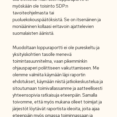
myöskään ole toisinto SDP:n
tavoiteohjelmasta tai
puoluekokouspäätöksistä. Se on itsenäinen ja
moniääninen kollaasi eritavoin ajattelevien
suomalaisten äänistä.
Muodoltaan loppuraportti ei ole pureskeltu ja
yksityiskohtien tasolle menevä
toimintasuunnitelma, vaan pikemminkin
ohjauspaperi poliittiseen vaikuttamiseen. Me
olemme valmiita käymään läpi raportin
ehdotukset, käymään niistä jatkokeskustelua ja
sitoutumaan toimivallassamme ja aatteellisesti
yhteensopivia ratkaisuja eteenpäin. Samalla
toivomme, että myös mukana olleet toimijat ja
järjestöt löytävät raportista ideoita, joita ajaa
eteenpäin myös omassa toiminnassaan ja