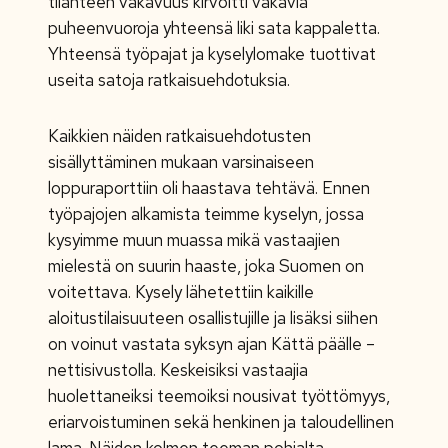
tilanteen vakavuus kirvoitti vakavia
puheenvuoroja yhteensä liki sata kappaletta.
Yhteensä työpajat ja kyselylomake tuottivat
useita satoja ratkaisuehdotuksia.
Kaikkien näiden ratkaisuehdotusten
sisällyttäminen mukaan varsinaiseen
loppuraporttiin oli haastava tehtävä. Ennen
työpajojen alkamista teimme kyselyn, jossa
kysyimme muun muassa mikä vastaajien
mielestä on suurin haaste, joka Suomen on
voitettava. Kysely lähetettiin kaikille
aloitustilaisuuteen osallistujille ja lisäksi siihen
on voinut vastata syksyn ajan Kättä päälle –
nettisivustolla. Keskeisiksi vastaajia
huolettaneiksi teemoiksi nousivat työttömyys,
eriarvoistuminen sekä henkinen ja taloudellinen
lama. Näiden kolmen teeman pohjalta