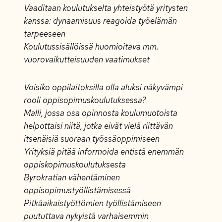
Vaaditaan koulutukselta yhteistyötä yritysten
kanssa: dynaamisuus reagoida työelämän
tarpeeseen
Koulutussisällöissä huomioitava mm.
vuorovaikutteisuuden vaatimukset
Voisiko oppilaitoksilla olla aluksi näkyvämpi
rooli oppisopimuskoulutuksessa?
Malli, jossa osa opinnosta koulumuotoista
helpottaisi niitä, jotka eivät vielä riittävän
itsenäisiä suoraan työssäoppimiseen
Yrityksiä pitää informoida entistä enemmän
oppiskopimuskoulutuksesta
Byrokratian vähentäminen
oppisopimustyöllistämisessä
Pitkäaikaistyöttömien työllistämiseen
puututtava nykyistä varhaisemmin