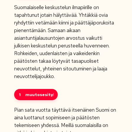
Suomalaiselle keskustelun ilmapiirille on
tapahtunut jotain hälyttävää. Yhtäkkiä ovia
ryhdyttiin vetämään kiinni ja päättäjäporukoita
pienentämään. Samaan aikaan
asiantuntijalausuntojen arvostus vaikutti
julkisen keskustelun perusteella huvenneen.
Rohkeiden, uudenlaisten ja vaikeidenkin
päätösten takaa löytyvät tasapuoliset
neuvottelut, yhteinen sitoutuminen ja laaja
neuvottelijajoukko.
1
muutosesitykset
Pian sata vuotta täyttävä itsenäinen Suomi on
aina luottanut sopimiseen ja päätösten
tekemiseen yhdessä. Meillä suomalaisilla on