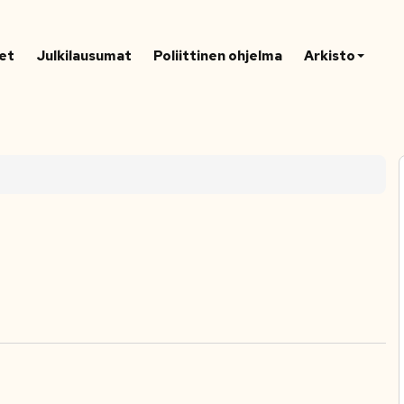
et
Julkilausumat
Poliittinen ohjelma
Arkisto