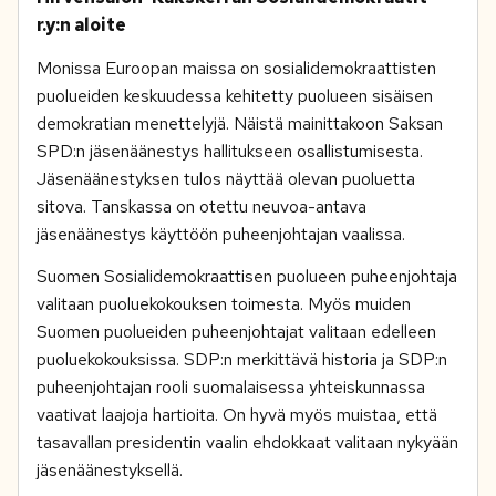
r.y:n aloite
Monissa Euroopan maissa on sosialidemokraattisten
puolueiden keskuudessa kehitetty puolueen sisäisen
demokratian menettelyjä. Näistä mainittakoon Saksan
SPD:n jäsenäänestys hallitukseen osallistumisesta.
Jäsenäänestyksen tulos näyttää olevan puoluetta
sitova. Tanskassa on otettu neuvoa-antava
jäsenäänestys käyttöön puheenjohtajan vaalissa.
Suomen Sosialidemokraattisen puolueen puheenjohtaja
valitaan puoluekokouksen toimesta. Myös muiden
Suomen puolueiden puheenjohtajat valitaan edelleen
puoluekokouksissa. SDP:n merkittävä historia ja SDP:n
puheenjohtajan rooli suomalaisessa yhteiskunnassa
vaativat laajoja hartioita. On hyvä myös muistaa, että
tasavallan presidentin vaalin ehdokkaat valitaan nykyään
jäsenäänestyksellä.