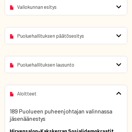
Valiokunnan esitys
Puoluehallituksen päätösesitys
Puoluehallituksen lausunto
Aloitteet
189 Puolueen puheenjohtajan valinnassa
jäsenäänestys
Hirvensalon-Kakskerran Sosialidemokraatit