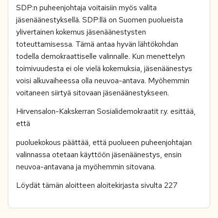
SDP:n puheenjohtaja voitaisiin myös valita
jäsenäänestyksellä. SDP:llä on Suomen puolueista
ylivertainen kokemus jäsenäänestysten
toteuttamisessa. Tämä antaa hyvän lähtökohdan
todella demokraattiselle valinnalle. Kun menettelyn
toimivuudesta ei ole vielä kokemuksia, jäsenäänestys
voisi alkuvaiheessa olla neuvoa-antava. Myöhemmin
voitaneen siirtyä sitovaan jäsenäänestykseen.
Hirvensalon-Kakskerran Sosialidemokraatit r.y. esittää,
että
puoluekokous päättää, että puolueen puheenjohtajan
valinnassa otetaan käyttöön jäsenäänestys, ensin
neuvoa-antavana ja myöhemmin sitovana.
Löydät tämän aloitteen aloitekirjasta sivulta 227