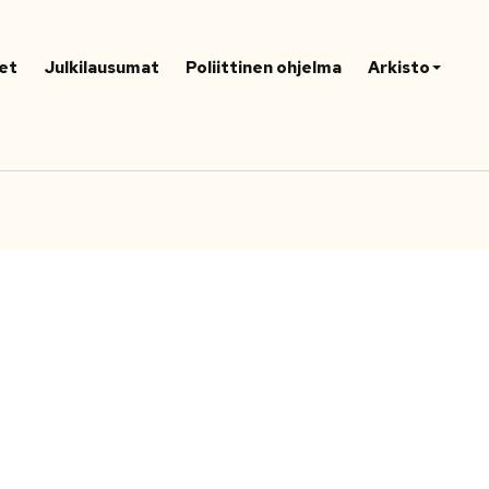
et
Julkilausumat
Poliittinen ohjelma
Arkisto