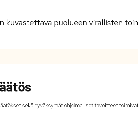
on kuvastettava puolueen virallisten toi
äätös
äätökset sekä hyväksymät ohjelmalliset tavoitteet toimiva