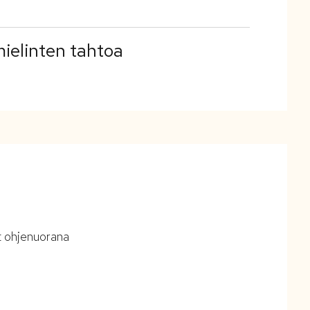
mielinten tahtoa
t ohjenuorana