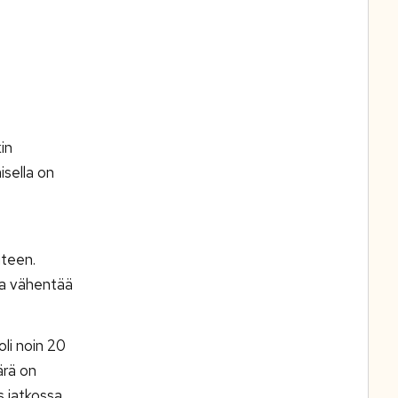
in
isella on
uteen.
ia vähentää
li noin 20
ärä on
 jatkossa.