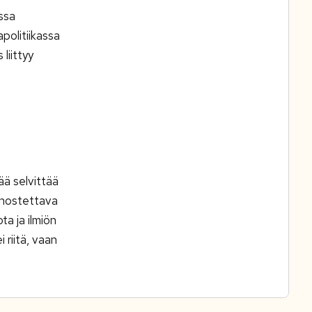
ssa
politiikassa
liittyy
ää selvittää
n nostettava
a ja ilmiön
riitä, vaan