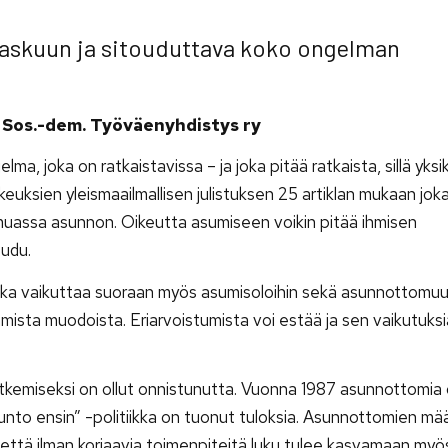
askuun ja sitouduttava koko ongelman
n Sos.-dem. Työväenyhdistys ry
, joka on ratkaistavissa – ja joka pitää ratkaista, sillä yksik
keuksien yleismaailmallisen julistuksen 25 artiklan mukaan joka
 muassa asunnon. Oikeutta asumiseen voikin pitää ihmisen
eudu.
joka vaikuttaa suoraan myös asumisoloihin sekä asunnottomu
mista muodoista. Eriarvoistumista voi estää ja sen vaikutuks
kemiseksi on ollut onnistunutta. Vuonna 1987 asunnottomia o
unto ensin” -politiikka on tuonut tuloksia. Asunnottomien mä
että ilman korjaavia toimenpiteitä luku tulee kasvamaan myös