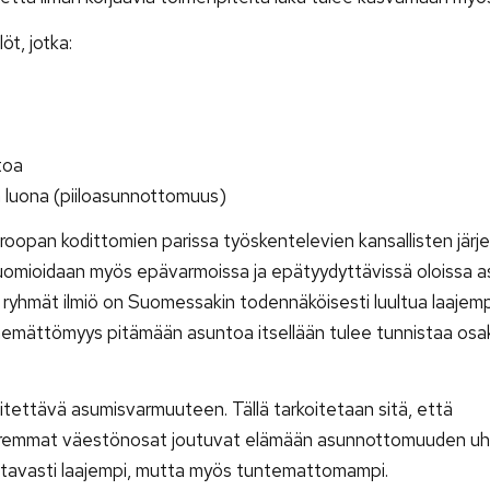
t, jotka:
toa
en luona (piiloasunnottomuus)
opan kodittomien parissa työskentelevien kansallisten järjes
omioidaan myös epävarmoissa ja epätyydyttävissä oloissa a
yhmät ilmiö on Suomessakin todennäköisesti luultua laajemp
nemättömyys pitämään asuntoa itsellään tulee tunnistaa osa
itettävä asumisvarmuuteen. Tällä tarkoitetaan sitä, että
uremmat väestönosat joutuvat elämään asunnottomuuden uha
tavasti laajempi, mutta myös tuntemattomampi.