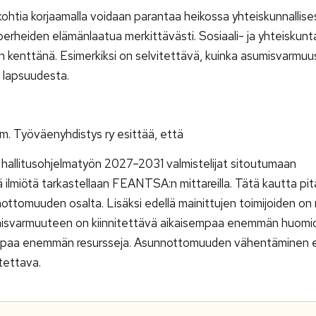
kohtia korjaamalla voidaan parantaa heikossa yhteiskunnallise
erheiden elämänlaatua merkittävästi. Sosiaali- ja yhteiskunta
 kenttänä. Esimerkiksi on selvitettävä, kuinka asumisvarmuus 
 lapsuudesta.
m. Työväenyhdistys ry esittää, että
hallitusohjelmatyön 2027–2031 valmistelijat sitoutumaan
lmiötä tarkastellaan FEANTSA:n mittareilla. Tätä kautta pit
ottomuuden osalta. Lisäksi edellä mainittujen toimijoiden o
umisvarmuuteen on kiinnitettävä aikaisempaa enemmän huomiot
mpaa enemmän resursseja. Asunnottomuuden vähentäminen ei 
tettava.