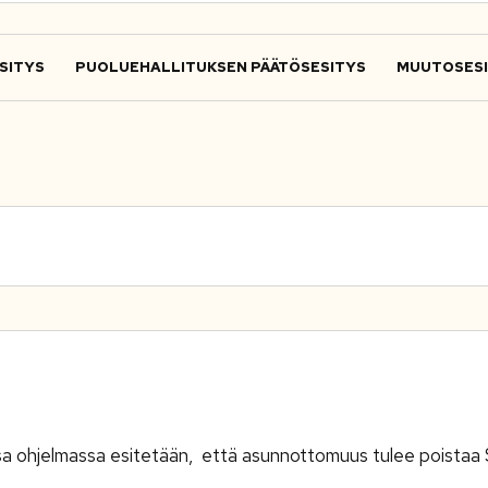
SITYS
PUOLUEHALLITUKSEN PÄÄTÖSESITYS
MUUTOSES
essa ohjelmassa esitetään, että asunnottomuus tulee poista