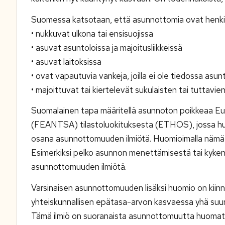
Suomessa katsotaan, että asunnottomia ovat henkilö
• nukkuvat ulkona tai ensisuojissa
• asuvat asuntoloissa ja majoitusliikkeissä
• asuvat laitoksissa
• ovat vapautuvia vankeja, joilla ei ole tiedossa asun
• majoittuvat tai kiertelevät sukulaisten tai tuttavi
Suomalainen tapa määritellä asunnoton poikkeaa Euro
(FEANTSA) tilastoluokituksesta (ETHOS), jossa hu
osana asunnottomuuden ilmiötä. Huomioimalla nämä r
Esimerkiksi pelko asunnon menettämisestä tai kyke
asunnottomuuden ilmiötä.
Varsinaisen asunnottomuuden lisäksi huomio on kiinn
yhteiskunnallisen epätasa-arvon kasvaessa yhä su
Tämä ilmiö on suoranaista asunnottomuutta huomat