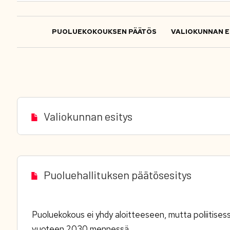
PUOLUEKOKOUKSEN PÄÄTÖS
VALIOKUNNAN E
Valiokunnan esitys
Puoluehallituksen päätösesitys
Puoluekokous ei yhdy aloitteeseen, mutta poliitis
vuoteen 2030 mennessä.