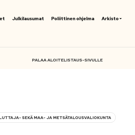
et
Julkilausumat
Poliittinen ohjelma
Arkisto
PALAA ALOITELISTAUS-SIVULLE
KULUTTAJA- SEKÄ MAA- JA METSÄTALOUSVALIOKUNTA