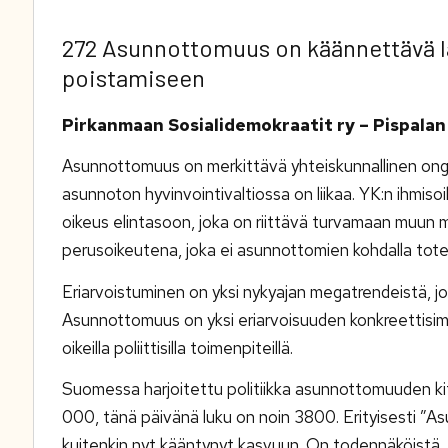
272 Asunnottomuus on käännettävä l
poistamiseen
Pirkanmaan Sosialidemokraatit ry – Pispala
Asunnottomuus on merkittävä yhteiskunnallinen ongelma
asunnoton hyvinvointivaltiossa on liikaa. YK:n ihmisoi
oikeus elintasoon, joka on riittävä turvamaan muun
perusoikeutena, joka ei asunnottomien kohdalla tot
Eriarvoistuminen on yksi nykyajan megatrendeistä, 
Asunnottomuus on yksi eriarvoisuuden konkreettisim
oikeilla poliittisilla toimenpiteillä.
Suomessa harjoitettu politiikka asunnottomuuden kit
000, tänä päivänä luku on noin 3800. Erityisesti ”As
kuitenkin nyt kääntynyt kasvuun. On todennäköistä, 