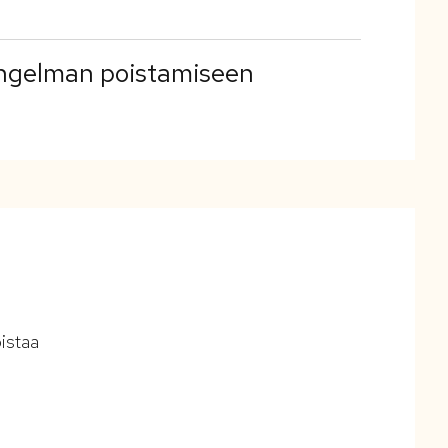
ongelman poistamiseen
oistaa