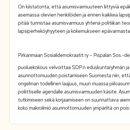
On kiistatonta, että asumisvarmuuteen liittyviä epä
asemassa olevien henkilöiden ja ennen kaikkea lapsip
pitää tunnistaa asumisvarmuus yhtenä politiikan teon
lapsiperheköyhyyteen ja kokemukseen epävarmasta
Pirkanmaan Sosialidemokraatit ry – Pispalan Sos.-de
puoluekokous velvoittaa SDP:n eduskuntaryhmän ja 
asunnottomuuden poistamiseen Suomesta niin, että i
ongelman todellinen laajuus, muun muassa piiloasunn
poliittiselle agendalle asumisvarmuuden käsite. As
tutkimiseen sekä korjaamiseen on suunnattava aie
koko makroilmiö asunnottomuuden ympäriltä on pois