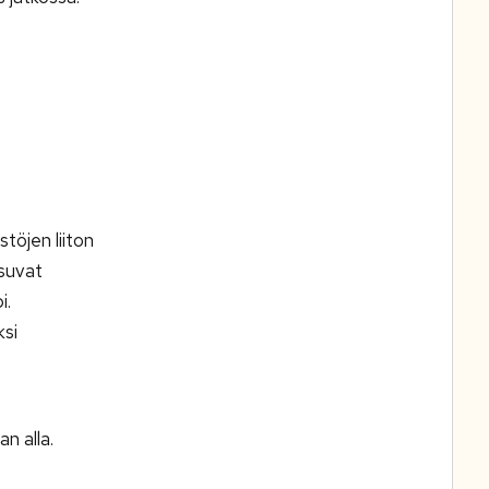
töjen liiton
suvat
i.
ksi
n alla.