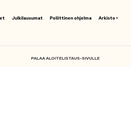
et
Julkilausumat
Poliittinen ohjelma
Arkisto
PALAA ALOITELISTAUS-SIVULLE