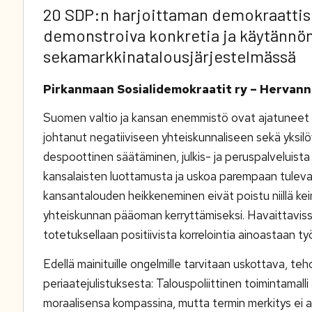
20 SDP:n harjoittaman demokraattise
demonstroiva konkretia ja käytännö
sekamarkkinatalousjärjestelmässä
Pirkanmaan Sosialidemokraatit ry – Hervanna
Suomen valtio ja kansan enemmistö ovat ajatuneet 
johtanut negatiiviseen yhteiskunnaliseen sekä yksilöv
despoottinen säätäminen, julkis- ja peruspalvelui
kansalaisten luottamusta ja uskoa parempaan tuleva
kansantalouden heikkeneminen eivät poistu niillä kein
yhteiskunnan pääoman kerryttämiseksi. Havaittaviss
totetuksellaan positiivista korrelointia ainoastaan t
Edellä mainituille ongelmille tarvitaan uskottava, te
periaatejulistuksesta: Talouspoliittinen toimintamal
moraalisensa kompassina, mutta termin merkitys ei a