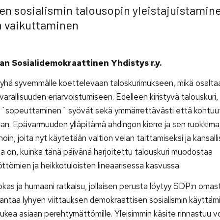
n sosialismin talousopin yleistajuistamine
n vaikuttaminen
n Sosialidemokraattinen Yhdistys r.y.
yhä syvemmälle koettelevaan taloskurimukseen, mikä osalta
arallisuuden eriarvoistumiseen. Edelleen kiristyvä talouskuri,
sta ´sopeuttaminen´ syövät sekä ymmärrettävästi että kohtu
an. Epävarmuuden ylläpitämä ahdingon kierre ja sen ruokkima
oin, joita nyt käytetään valtion velan taittamiseksi ja kansall
a on, kuinka tänä päivänä harjoitettu talouskuri muodostaa
yöttömien ja heikkotuloisten lineaarisessa kasvussa.
hokas ja humaani ratkaisu, jollaisen perusta löytyy SDP:n omas
li antaa lyhyen viittauksen demokraattisen sosialismin käyttäm
ukea asiaan perehtymättömille. Yleisimmin käsite rinnastuu 