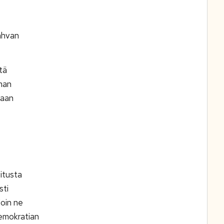
vahvan
tä
mman
naan
itusta
sti
loin ne
demokratian