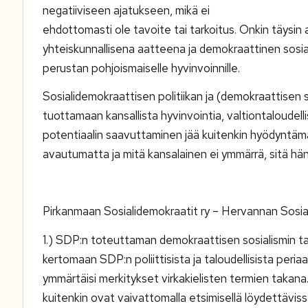
negatiiviseen ajatukseen, mikä ei
ehdottomasti ole tavoite tai tarkoitus. Onkin täysin 
yhteiskunnallisena aatteena ja demokraattinen sosi
perustan pohjoismaiselle hyvinvoinnille.
Sosialidemokraattisen politiikan ja (demokraattisen s
tuottamaan kansallista hyvinvointia, valtiontaloudel
potentiaalin saavuttaminen jää kuitenkin hyödyntämätt
avautumatta ja mitä kansalainen ei ymmärrä, sitä hän
Pirkanmaan Sosialidemokraatit ry – Hervannan Sosiali
1.) SDP:n toteuttaman demokraattisen sosialismin ta
kertomaan SDP:n poliittisista ja taloudellisista peria
ymmärtäisi merkitykset virkakielisten termien takana.
kuitenkin ovat vaivattomalla etsimisellä löydettävis