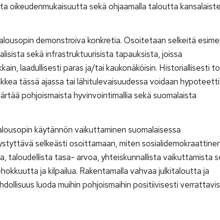
lista oikeudenmukaisuutta sekä ohjaamalla taloutta kansalaist
alousopin demonstroiva konkretia. Osoitetaan selkeitä esime
aalisista sekä infrastruktuurisista tapauksista, joissa
ain, laadullisesti paras ja/tai kaukonäköisin. Historiallisesti t
aikkea tässä ajassa tai lähitulevaisuudessa voidaan hypoteetti
ärtää pohjoismaista hyvinvointimallia sekä suomalaista
alousopin käytännön vaikuttaminen suomalaisessa
ystyttävä selkeästi osoittamaan, miten sosialidemokraattinen 
taloudellista tasa- arvoa, yhteiskunnallista vaikuttamista s
kkuutta ja kilpailua. Rakentamalla vahvaa julkitaloutta ja
ollisuus luoda muihin pohjoismaihin positiivisesti verrattavi