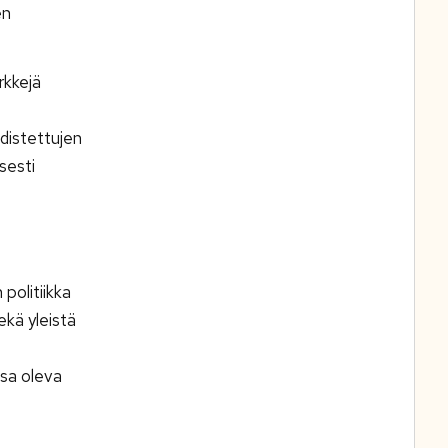
en
rkkejä
odistettujen
sesti
politiikka
ekä yleistä
ssa oleva