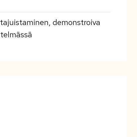
stajuistaminen, demonstroiva
stelmässä