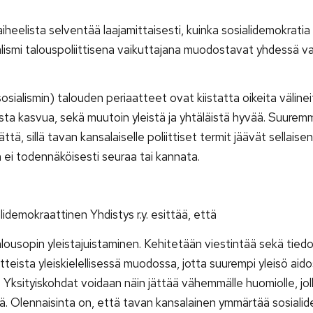
aiheelista selventää laajamittaisesti, kuinka sosialidemokratia
alismi talouspoliittisena vaikuttajana muodostavat yhdessä 
osialismin) talouden periaatteet ovat kiistatta oikeita välinei
lista kasvua, sekä muutoin yleistä ja yhtäläistä hyvää. Suure
ä, sillä tavan kansalaiselle poliittiset termit jäävät sellaise
 ei todennäköisesti seuraa tai kannata.
demokraattinen Yhdistys r.y. esittää, että
lousopin yleistajuistaminen. Kehitetään viestintää sekä tiedo
atteista yleiskielellisessä muodossa, jotta suurempi yleisö aido
 Yksityiskohdat voidaan näin jättää vähemmälle huomiolle, jol
sä. Olennaisinta on, että tavan kansalainen ymmärtää sosiali