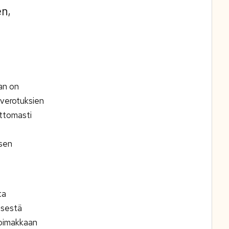
n,
an on
 verotuksien
uttomasti
isen
ta
isestä
voimakkaan