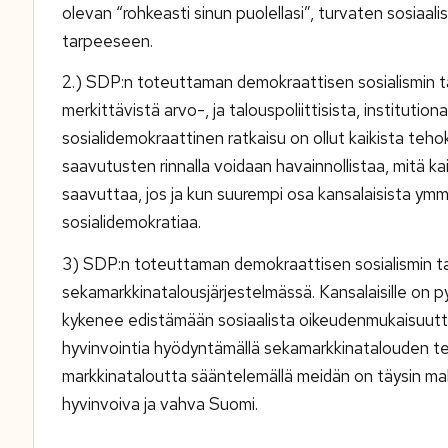
olevan “rohkeasti sinun puolellasi”, turvaten sosiaa
tarpeeseen.
2.) SDP:n toteuttaman demokraattisen sosialismin t
merkittävistä arvo-, ja talouspoliittisista, institution
sosialidemokraattinen ratkaisu on ollut kaikista tehokk
saavutusten rinnalla voidaan havainnollistaa, mitä k
saavuttaa, jos ja kun suurempi osa kansalaisista ymm
sosialidemokratiaa.
3) SDP:n toteuttaman demokraattisen sosialismin t
sekamarkkinatalousjärjestelmässä. Kansalaisille on p
kykenee edistämään sosiaalista oikeudenmukaisuutta, 
hyvinvointia hyödyntämällä sekamarkkinatalouden teho
markkinataloutta sääntelemällä meidän on täysin mahd
hyvinvoiva ja vahva Suomi.