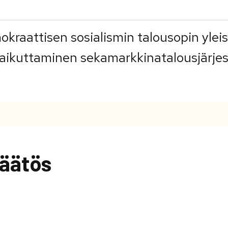
kraattisen sosialismin talousopin ylei
vaikuttaminen sekamarkkinatalousjärje
äätös