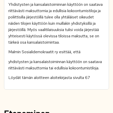
Yhdistysten ja kansalaistoiminnan käyttöön on saatava
riittävästi maksuttomia ja edullisia kokoontumistiloja ja
poliittisilla järjestöillä tulee olla yhtäläiset oikeudet
näiden tilojen käyttöön kuin muillakin yhdistyksillä ja
järjestöillä. Myös vaalitilaisuuksia tulisi voida järjestää
yhteisesti käytössä olevissa tiloissa maksutta, se on
tärkeä osa kansalaistoimintaa.
Malmin Sosialidemokraatit ry esittää, että
yhdistysten ja kansalaistoiminnan käyttöön on saatava
riittävästi maksuttomia tai edullisia kokoontumistiloja.
Löydät tämän aloitteen aloitekirjasta sivulta 67