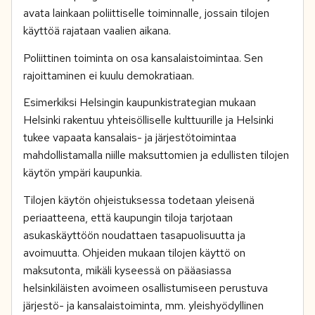
avata lainkaan poliittiselle toiminnalle, jossain tilojen
käyttöä rajataan vaalien aikana.
Poliittinen toiminta on osa kansalaistoimintaa. Sen
rajoittaminen ei kuulu demokratiaan.
Esimerkiksi Helsingin kaupunkistrategian mukaan
Helsinki rakentuu yhteisölliselle kulttuurille ja Helsinki
tukee vapaata kansalais- ja järjestötoimintaa
mahdollistamalla niille maksuttomien ja edullisten tilojen
käytön ympäri kaupunkia.
Tilojen käytön ohjeistuksessa todetaan yleisenä
periaatteena, että kaupungin tiloja tarjotaan
asukaskäyttöön noudattaen tasapuolisuutta ja
avoimuutta. Ohjeiden mukaan tilojen käyttö on
maksutonta, mikäli kyseessä on pääasiassa
helsinkiläisten avoimeen osallistumiseen perustuva
järjestö- ja kansalaistoiminta, mm. yleishyödyllinen