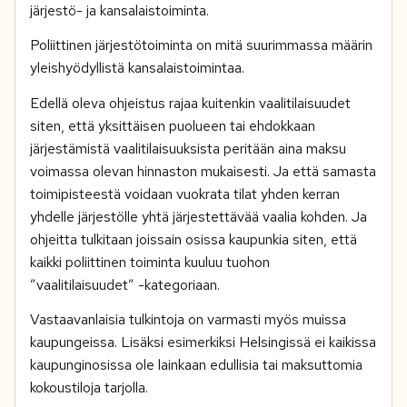
järjestö- ja kansalaistoiminta.
Poliittinen järjestötoiminta on mitä suurimmassa määrin
yleishyödyllistä kansalaistoimintaa.
Edellä oleva ohjeistus rajaa kuitenkin vaalitilaisuudet
siten, että yksittäisen puolueen tai ehdokkaan
järjestämistä vaalitilaisuuksista peritään aina maksu
voimassa olevan hinnaston mukaisesti. Ja että samasta
toimipisteestä voidaan vuokrata tilat yhden kerran
yhdelle järjestölle yhtä järjestettävää vaalia kohden. Ja
ohjeitta tulkitaan joissain osissa kaupunkia siten, että
kaikki poliittinen toiminta kuuluu tuohon
”vaalitilaisuudet” -kategoriaan.
Vastaavanlaisia tulkintoja on varmasti myös muissa
kaupungeissa. Lisäksi esimerkiksi Helsingissä ei kaikissa
kaupunginosissa ole lainkaan edullisia tai maksuttomia
kokoustiloja tarjolla.