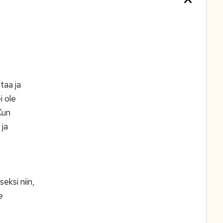
taa ja
i ole
Kun
 ja
eksi niin,
e