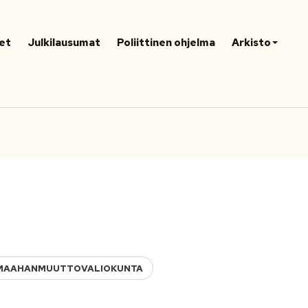
et
Julkilausumat
Poliittinen ohjelma
Arkisto
JA MAAHANMUUTTOVALIOKUNTA