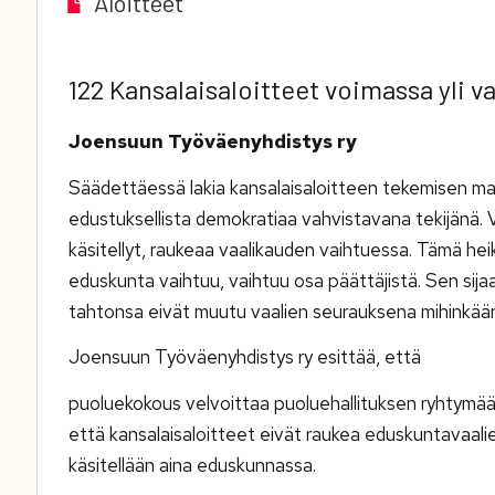
Aloitteet
122 Kansalaisaloitteet voimassa yli v
Joensuun Työväenyhdistys ry
Säädettäessä lakia kansalaisaloitteen tekemisen mah
edustuksellista demokratiaa vahvistavana tekijänä. V
käsitellyt, raukeaa vaalikauden vaihtuessa. Tämä he
eduskunta vaihtuu, vaihtuu osa päättäjistä. Sen sijaa
tahtonsa eivät muutu vaalien seurauksena mihinkää
Joensuun Työväenyhdistys ry esittää, että
puoluekokous velvoittaa puoluehallituksen ryhtymään k
että kansalaisaloitteet eivät raukea eduskuntavaali
käsitellään aina eduskunnassa.