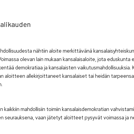
aalikauden
dollisuudesta nähtiin aloite merkittävänä kansalaisyhteiskun
oimassa olevan lain mukaan kansalaisaloite, jota eduskunta e
ikentää demokratiaa ja kansalaisten vaikutusmahdollisuuksia. 
n aloitteen allekirjoittaneet kansalaiset tai heidän tarpeensa
n.
aikkiin mahdollisiin toimiin kansalaisdemokratian vahvistamis
en seurauksena, vaan jätetyt aloitteet pysyvät voimassa ja n