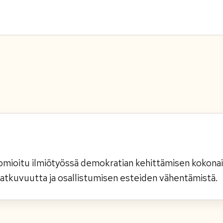
omioitu ilmiötyössä demokratian kehittämisen kokona
jatkuvuutta ja osallistumisen esteiden vähentämistä.