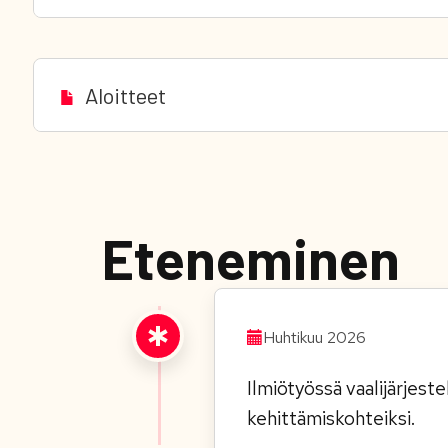
Aloitteet
Eteneminen
Huhtikuu 2026
Ilmiötyössä vaalijärjest
kehittämiskohteiksi.