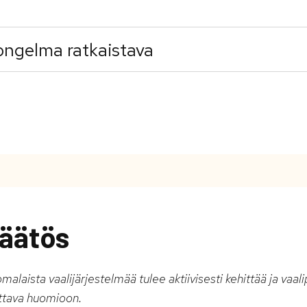
ongelma ratkaistava
äätös
alaista vaalijärjestelmää tulee aktiivisesti kehittää ja vaalip
ttava huomioon.