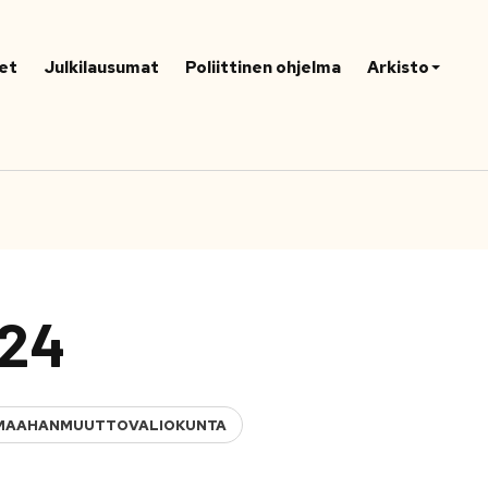
et
Julkilausumat
Poliittinen ohjelma
Arkisto
124
JA MAAHANMUUTTOVALIOKUNTA