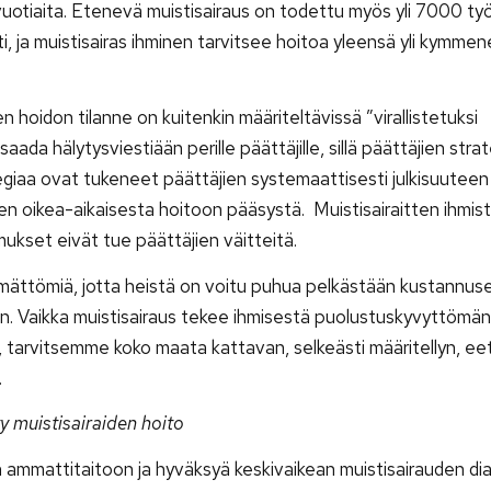
-vuotiaita. Etenevä muistisairaus on todettu myös yli 7000 työ
 ja muistisairas ihminen tarvitsee hoitoa yleensä yli kymme
en hoidon tilanne on kuitenkin määriteltävissä ”virallistetuksi
saada hälytysviestiään perille päättäjille, sillä päättäjien str
tegiaa ovat tukeneet päättäjien systemaattisesti julkisuutee
den oikea-aikaisesta hoitoon pääsystä. Muistisairaitten ihmis
ukset eivät tue päättäjien väitteitä.
ymättömiä, jotta heistä on voitu puhua pelkästään kustannus
 Vaikka muistisairaus tekee ihmisestä puolustuskyvyttömän, 
i, tarvitsemme koko maata kattavan, selkeästi määritellyn, eet
.
ty muistisairaiden hoito
en ammattitaitoon ja hyväksyä keskivaikean muistisairauden di