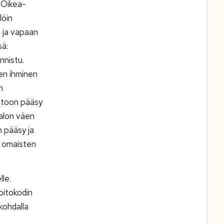
 Oikea-
löin
et ja vapaan
sä:
nnistu.
nen ihminen
n
oitoon pääsy
talon väen
n pääsy ja
s omaisten
le.
oitokodin
 kohdalla