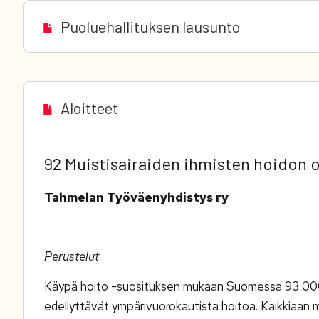
Puoluehallituksen lausunto
Aloitteet
92 Muistisairaiden ihmisten hoidon 
Tahmelan Työväenyhdistys ry
Perustelut
Käypä hoito -suosituksen mukaan Suomessa 93 000 i
edellyttävät ympärivuorokautista hoitoa. Kaikkiaan mu