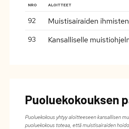
NRO
ALOITTEET
92
Muistisairaiden ihmiste
93
Kansalliselle muistiohje
Puoluekokouksen p
Puoluekokous yhtyy aloitteeseen kansallisen mui
puoluekokous toteaa, että muistisairaiden hoidon