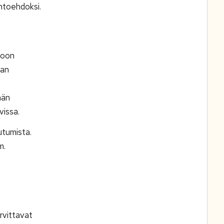
ihtoehdoksi.
toon
aan
ään
vissa.
utumista.
m.
rvittavat