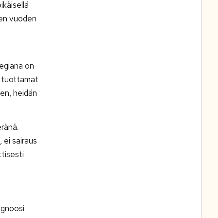
ikäisellä
nen vuoden
ategiana on
n tuottamat
ten, heidän
eränä.
ei sairaus
tisesti
agnoosi