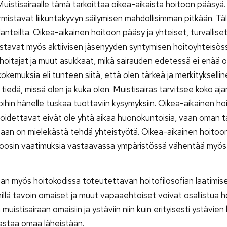
istisairaalle tämä tarkoittaa oikea-aikaista hoitoon pääsyä.
mistavat liikuntakyvyn säilymisen mahdollisimman pitkään. Täl
stilanteilta. Oikea-aikainen hoitoon pääsy ja yhteiset, turvallis
rmistavat myös aktiivisen jäsenyyden syntymisen hoitoyhteisös
 hoitajat ja muut asukkaat, mikä sairauden edetessä ei enää o
kemuksia eli tunteen siitä, että olen tärkeä ja merkitykselli
tiedä, missä olen ja kuka olen. Muistisairas tarvitsee koko aja
noihin hänelle tuskaa tuottaviin kysymyksiin. Oikea-aikainen h
 hoidettavat eivät ole yhtä aikaa huonokuntoisia, vaan oman 
saan on mielekästä tehdä yhteistyötä. Oikea-aikainen hoitoo
agnoosin vaatimuksia vastaavassa ympäristössä vähentää myö
an myös hoitokodissa toteutettavan hoitofilosofian laatimisel
millä tavoin omaiset ja muut vapaaehtoiset voivat osallistua h
istisairaan omaisiin ja ystäviin niin kuin erityisesti ystävien
astaa omaa läheistään.