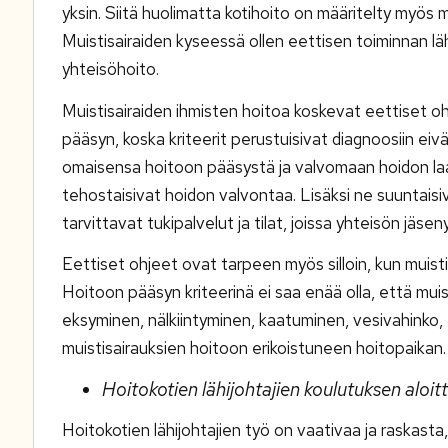
yksin. Siitä huolimatta kotihoito on määritelty myös 
Muistisairaiden kyseessä ollen eettisen toiminnan läh
yhteisöhoito.
Muistisairaiden ihmisten hoitoa koskevat eettiset o
pääsyn, koska kriteerit perustuisivat diagnoosiin eiv
omaisensa hoitoon pääsystä ja valvomaan hoidon laat
tehostaisivat hoidon valvontaa. Lisäksi ne suuntaisiv
tarvittavat tukipalvelut ja tilat, joissa yhteisön jä
Eettiset ohjeet ovat tarpeen myös silloin, kun muis
Hoitoon pääsyn kriteerinä ei saa enää olla, että mu
eksyminen, nälkiintyminen, kaatuminen, vesivahinko,
muistisairauksien hoitoon erikoistuneen hoitopaikan.
Hoitokotien lähijohtajien koulutuksen aloi
Hoitokotien lähijohtajien työ on vaativaa ja raskast