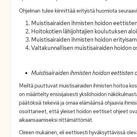
Ohjelman tulee kiinnittää erityistä huomiota seuraavii
Muistisairaiden ihmisten hoidon eettisten
Hoitokotien lähijohtajien koulutuksen al
Muistisairaiden ihmisten hoidon erityis
Valtakunnallisen muistisairaiden hoidon
Muistisairaiden ihmisten hoidon eettisten 
Meiltä puuttuvat muistisairaiden ihmisten hoitoa k
on määritelty ensisijaisesti yksilöhoidon näkökulm
päätöksiä tekeviä ja omaa elämäänsä ohjaavia ihmisiä
osoittaneet, että yleiset hoidon eettiset ohjeet ova
aikaansaamiseksi riittämättömät.
Oireen mukainen, eli eettisesti hyväksyttävissä oleva 