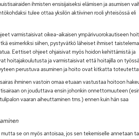
muistisairaiden ihmisten ensisijaiseksi elämisen ja asumisen va
tökohdaksi tulee ottaa yksilön aktiivinen rooli yhteisössä eli
hjeet varmistaisivat oikea-aikaisen ympärivuorokautiseen hoi
ätkä esimerkiksi siihen, pystyvätkö läheiset ihmiset taistelem
ua. Eettiset ohjeet ohjaisivat myös hoidon kehittämistä ja
at hoitajakoulutusta ja varmistaisivat että hoitajilla on työss
senyyteen perustuva asuminen ja hoito ovat kitkatta toteutetta
tisairas ihminen vastoin omaa etuaan vastustaa hoitoon hake
istisairaan on jouduttava ensin johonkin onnettomuuteen (esi
 tulipalon vaaran aiheuttaminen tms.) ennen kuin hän saa
ttaminen
a, mutta se on myös antoisaa, jos sen tekemiselle annetaan ta