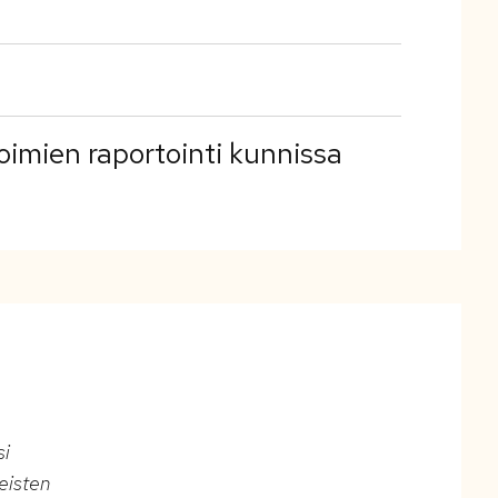
oimien raportointi kunnissa
si
teisten