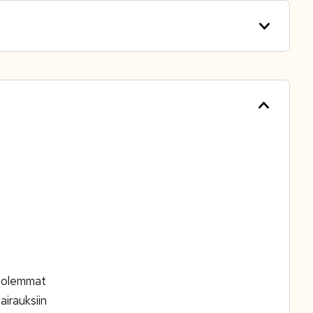
 Molemmat
airauksiin