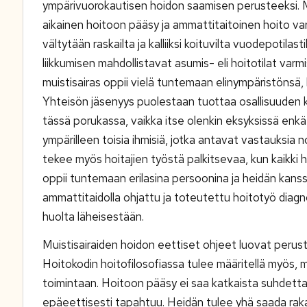
ympärivuorokautisen hoidon saamisen perusteeksi. Mu
aikainen hoitoon pääsy ja ammattitaitoinen hoito var
vältytään raskailta ja kalliiksi koituvilta vuodepotila
liikkumisen mahdollistavat asumis- eli hoitotilat va
muistisairas oppii vielä tuntemaan elinympäristönsä,
Yhteisön jäsenyys puolestaan tuottaa osallisuuden ko
tässä porukassa, vaikka itse olenkin eksyksissä enkä 
ympärilleen toisia ihmisiä, jotka antavat vastauksia 
tekee myös hoitajien työstä palkitsevaa, kun kaikki
oppii tuntemaan erilasina persoonina ja heidän kans
ammattitaidolla ohjattu ja toteutettu hoitotyö di
huolta läheisestään.
Muistisairaiden hoidon eettiset ohjeet luovat perust
Hoitokodin hoitofilosofiassa tulee määritellä myös, 
toimintaan. Hoitoon pääsy ei saa katkaista suhdetta mu
epäeettisesti tapahtuu. Heidän tulee yhä saada rak