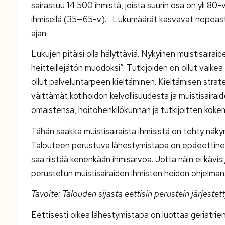
sairastuu 14 500 ihmistä, joista suurin osa on yli 80
ihmisellä (35—65-v). Lukumäärät kasvavat nopeasti,
ajan.
Lukujen pitäisi olla hälyttäviä. Nykyinen muistisairaid
heitteillejätön muodoksi”. Tutkijoiden on ollut vaikea 
ollut palveluntarpeen kieltäminen. Kieltämisen stra
väittämät kotihoidon kelvollisuudesta ja muistisairai
omaistensa, hoitohenkilökunnan ja tutkijoitten kokem
Tähän saakka muistisairaista ihmisistä on tehty näk
Talouteen perustuva lähestymistapa on epäeettinen.
saa riistää kenenkään ihmisarvoa. Jotta näin ei kävis
perustellun muistisairaiden ihmisten hoidon ohjelman
Tavoite: Talouden sijasta eettisin perustein järjestet
Eettisesti oikea lähestymistapa on luottaa geriatri