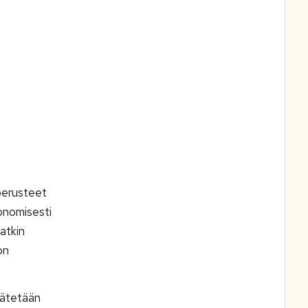
perusteet
onomisesti
atkin
on
 jätetään