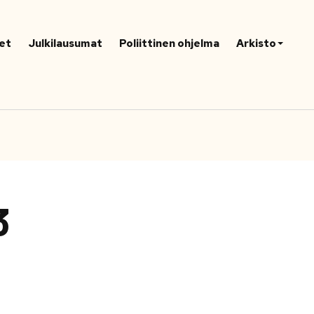
et
Julkilausumat
Poliittinen ohjelma
Arkisto
3