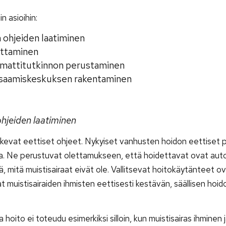
n asioihin:
 ohjeiden laatiminen
oittaminen
ammattitutkinnon perustaminen
 osaamiskeskuksen rakentaminen
ohjeiden laatiminen
oskevat eettiset ohjeet. Nykyiset vanhusten hoidon eettiset 
asta. Ne perustuvat olettamukseen, että hoidettavat ovat aut
, mitä muistisairaat eivät ole. Vallitsevat hoitokäytänteet ov
t muistisairaiden ihmisten eettisesti kestävän, säällisen hoid
hoito ei toteudu esimerkiksi silloin, kun muistisairas ihminen