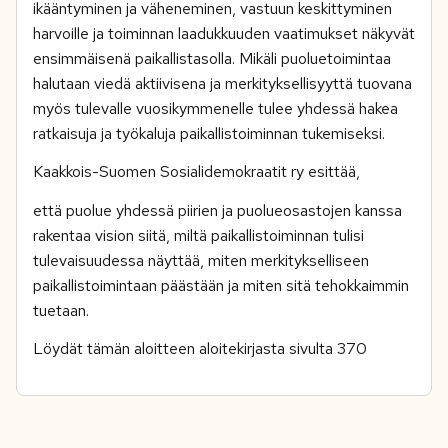
ikääntyminen ja väheneminen, vastuun keskittyminen
harvoille ja toiminnan laadukkuuden vaatimukset näkyvät
ensimmäisenä paikallistasolla. Mikäli puoluetoimintaa
halutaan viedä aktiivisena ja merkityksellisyyttä tuovana
myös tulevalle vuosikymmenelle tulee yhdessä hakea
ratkaisuja ja työkaluja paikallistoiminnan tukemiseksi.
Kaakkois-Suomen Sosialidemokraatit ry esittää,
että puolue yhdessä piirien ja puolueosastojen kanssa
rakentaa vision siitä, miltä paikallistoiminnan tulisi
tulevaisuudessa näyttää, miten merkitykselliseen
paikallistoimintaan päästään ja miten sitä tehokkaimmin
tuetaan.
Löydät tämän aloitteen aloitekirjasta sivulta 370