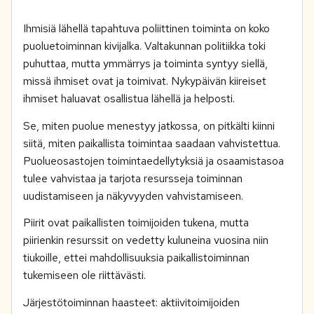
Ihmisiä lähellä tapahtuva poliittinen toiminta on koko
puoluetoiminnan kivijalka. Valtakunnan politiikka toki
puhuttaa, mutta ymmärrys ja toiminta syntyy siellä,
missä ihmiset ovat ja toimivat. Nykypäivän kiireiset
ihmiset haluavat osallistua lähellä ja helposti.
Se, miten puolue menestyy jatkossa, on pitkälti kiinni
siitä, miten paikallista toimintaa saadaan vahvistettua.
Puolueosastojen toimintaedellytyksiä ja osaamistasoa
tulee vahvistaa ja tarjota resursseja toiminnan
uudistamiseen ja näkyvyyden vahvistamiseen.
Piirit ovat paikallisten toimijoiden tukena, mutta
piirienkin resurssit on vedetty kuluneina vuosina niin
tiukoille, ettei mahdollisuuksia paikallistoiminnan
tukemiseen ole riittävästi.
Järjestötoiminnan haasteet: aktiivitoimijoiden