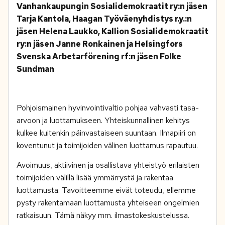
Vanhankaupungin Sosialidemokraatit ry:n jäsen
Tarja Kantola, Haagan Työväenyhdistys r.y.:n
jäsen Helena Laukko, Kallion Sosialidemokraatit
ry:n jäsen Janne Ronkainen ja Helsingfors
Svenska Arbetarförening rf:n jäsen Folke
Sundman
Pohjoismainen hyvinvointivaltio pohjaa vahvasti tasa-
arvoon ja luottamukseen. Yhteiskunnallinen kehitys
kulkee kuitenkin päinvastaiseen suuntaan. Ilmapiiri on
koventunut ja toimijoiden välinen luottamus rapautuu.
Avoimuus, aktiivinen ja osallistava yhteistyö erilaisten
toimijoiden välillä lisää ymmärrystä ja rakentaa
luottamusta. Tavoitteemme eivät toteudu, ellemme
pysty rakentamaan luottamusta yhteiseen ongelmien
ratkaisuun. Tämä näkyy mm. ilmastokeskustelussa.