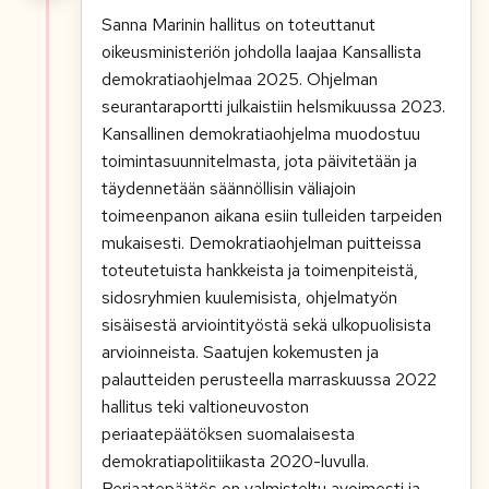
Sanna Marinin hallitus on toteuttanut
oikeusministeriön johdolla laajaa Kansallista
demokratiaohjelmaa 2025. Ohjelman
seurantaraportti julkaistiin helsmikuussa 2023.
Kansallinen demokratiaohjelma muodostuu
toimintasuunnitelmasta, jota päivitetään ja
täydennetään säännöllisin väliajoin
toimeenpanon aikana esiin tulleiden tarpeiden
mukaisesti. Demokratiaohjelman puitteissa
toteutetuista hankkeista ja toimenpiteistä,
sidosryhmien kuulemisista, ohjelmatyön
sisäisestä arviointityöstä sekä ulkopuolisista
arvioinneista. Saatujen kokemusten ja
palautteiden perusteella marraskuussa 2022
hallitus teki valtioneuvoston
periaatepäätöksen suomalaisesta
demokratiapolitiikasta 2020-luvulla.
Periaatepäätös on valmisteltu avoimesti ja