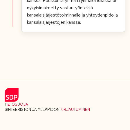
kanssa. Eduskuntaryhmän ryhmäkansliassa on
nykyisin nimetty vastuutyöntekijä
kansalaisjärjestötoiminnalle ja yhteydenpidolla
kansalaisjärjestöjen kanssa.
TIETOSUOJA
SIHTEERISTÖN JA YLLÄPIDON
KIRJAUTUMINEN