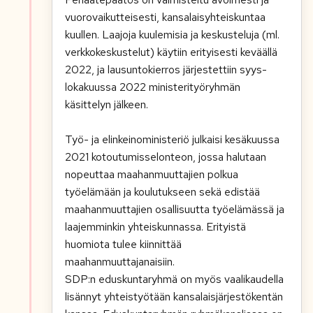
vuorovaikutteisesti, kansalaisyhteiskuntaa
kuullen. Laajoja kuulemisia ja keskusteluja (ml.
verkkokeskustelut) käytiin erityisesti keväällä
2022, ja lausuntokierros järjestettiin syys-
lokakuussa 2022 ministerityöryhmän
käsittelyn jälkeen.
Työ- ja elinkeinoministeriö julkaisi kesäkuussa
2021 kotoutumisselonteon, jossa halutaan
nopeuttaa maahanmuuttajien polkua
työelämään ja koulutukseen sekä edistää
maahanmuuttajien osallisuutta työelämässä ja
laajemminkin yhteiskunnassa. Erityistä
huomiota tulee kiinnittää
maahanmuuttajanaisiin.
SDP:n eduskuntaryhmä on myös vaalikaudella
lisännyt yhteistyötään kansalaisjärjestökentän