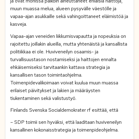
ja ovat monissa paikoin aiheuttaneet erilaisia haittoja,
muun muassa melua, alueen pysyvälle väestölle ja
vapaa-ajan asukkaille sekä vahingoittaneet eläimistöä ja
kasveja.
Vapaa-ajan veneiden liikkumisvapautta ja nopeuksia on
rajoitettu joillakin alueilla, mutta yhtenäistä ja kansallista
politiikkaa ei ole. Huviveneilyn osaamis- ja
turvallisuustason nostamiseksi ja haittojen ennalta
ehkäisemiseksi tarvitaankin kattava strategia ja
kansallisen tason toimintaohjelma.
Toimenpidevalikoimaan voivat kuulua muun muassa
erilaiset päivitykset ja lakien ja määräysten
tiukentaminen sekä valistustyö.
Finlands Svenska Socialdemokrater rf esittää, että
– SDP toimii sen hyväksi, että laaditaan huviveneilyn
kansallinen kokonaisstrategia ja toimenpideohjelma.