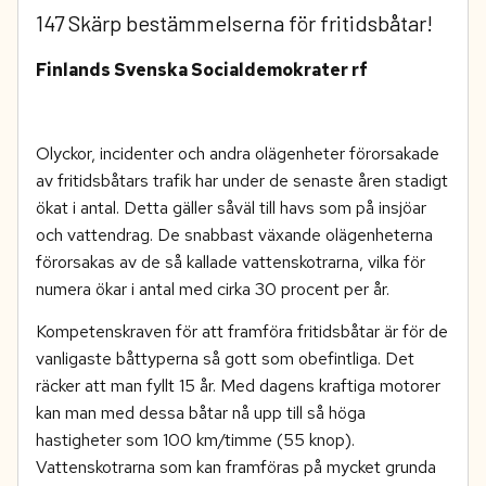
147 Skärp bestämmelserna för fritidsbåtar!
Finlands Svenska Socialdemokrater rf
Olyckor, incidenter och andra olägenheter förorsakade
av fritidsbåtars trafik har under de senaste åren stadigt
ökat i antal. Detta gäller såväl till havs som på insjöar
och vattendrag. De snabbast växande olägenheterna
förorsakas av de så kallade vattenskotrarna, vilka för
numera ökar i antal med cirka 30 procent per år.
Kompetenskraven för att framföra fritidsbåtar är för de
vanligaste båttyperna så gott som obefintliga. Det
räcker att man fyllt 15 år. Med dagens kraftiga motorer
kan man med dessa båtar nå upp till så höga
hastigheter som 100 km/timme (55 knop).
Vattenskotrarna som kan framföras på mycket grunda