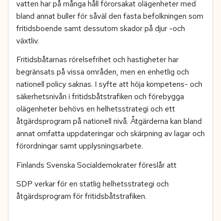
vatten har på många håll förorsakat olägenheter med
bland annat buller för såväl den fasta befolkningen som
fritidsboende samt dessutom skador på djur -och
växtliv.
Fritidsbåtarnas rörelsefrihet och hastigheter har
begränsats på vissa områden, men en enhetlig och
nationell policy saknas. I syfte att höja kompetens- och
säkerhetsnivån i fritidsbåtstrafiken och förebygga
olägenheter behövs en helhetsstrategi och ett
åtgärdsprogram på nationell nivå. Åtgärderna kan bland
annat omfatta uppdateringar och skärpning av lagar och
förordningar samt upplysningsarbete.
Finlands Svenska Socialdemokrater föreslår att
SDP verkar för en statlig helhetsstrategi och
åtgärdsprogram för fritidsbåtstrafiken.