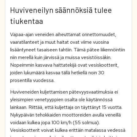
Huviveneilyn säännöksiä tulee
tiukentaa
Vapaa-ajan veneiden aiheuttamat onnettomuudet,
vaaratilanteet ja muut haitat ovat viime vuosina
lisääntyneet tasaiseen tahtiin. Tämä pätee liikennöintiin
niin merellä kuin järvissä ja muissa vesistöissäkin.
Nopeimmin kasvava haittatekijä ovat vesiskootterit,
joiden lukumäärä kasvaa tällä hetkellä noin 30
prosentilla vuodessa.
Huviveneiden kuljettamisen pätevyysvaatimuksia ei
yleisimpien venetyyppien osalta ole käytännössä
lainkaan. Riittää, että kuljettaja on täyttänyt 15 vuotta.
Nykypäivän tehokkaiden moottoreiden avulla veneillä
voidaan kulkea jopa 100 km/h (55 solmua).
Vesiskootterit voivat kulkea erittäin matalassa vedessä