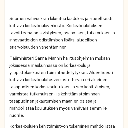
Suomen vahvuuksiin lukeutuu laadukas ja alueellisesti
kattava korkeakouluverkosto. Korkeakoulutuksen
tavoitteena on sivistyksen, osaamisen, tutkimuksen ja
innovaatioiden edistämisen lisäksi alueellisen
eriarvoisuuden vähentäminen.
Pääministeri Sanna Marinin hallitusohjelman mukaan
jokaisessa maakunnassa on korkeakoulu ja
yliopistokeskusten toimintaedellytykset. Alueellisesti
kattava korkeakoulutusverkosto turvaa eri alueiden
tasapuolisen korkeakoulutuksen ja sen kehittämisen,
varmistaa tutkimuksen- ja kehittämistoiminnan
tasapuolinen jakautumisen maan eri osissa ja
mahdollistaa koulutuksen myös vähävaraisemmille
nuorille.
Korkeakoulujen kehittämistyön tukeminen mahdollistaa