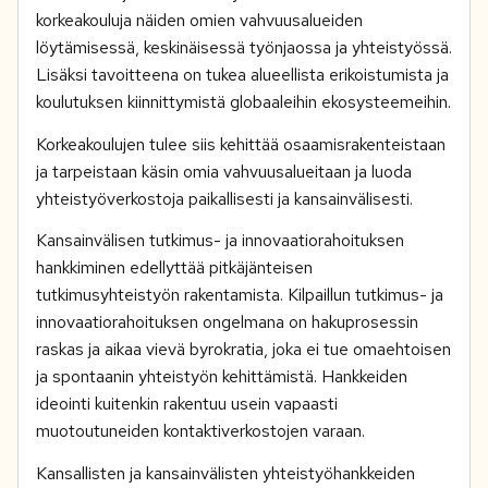
korkeakouluja näiden omien vahvuusalueiden
löytämisessä, keskinäisessä työnjaossa ja yhteistyössä.
Lisäksi tavoitteena on tukea alueellista erikoistumista ja
koulutuksen kiinnittymistä globaaleihin ekosysteemeihin.
Korkeakoulujen tulee siis kehittää osaamisrakenteistaan
ja tarpeistaan käsin omia vahvuusalueitaan ja luoda
yhteistyöverkostoja paikallisesti ja kansainvälisesti.
Kansainvälisen tutkimus- ja innovaatiorahoituksen
hankkiminen edellyttää pitkäjänteisen
tutkimusyhteistyön rakentamista. Kilpaillun tutkimus- ja
innovaatiorahoituksen ongelmana on hakuprosessin
raskas ja aikaa vievä byrokratia, joka ei tue omaehtoisen
ja spontaanin yhteistyön kehittämistä. Hankkeiden
ideointi kuitenkin rakentuu usein vapaasti
muotoutuneiden kontaktiverkostojen varaan.
Kansallisten ja kansainvälisten yhteistyöhankkeiden