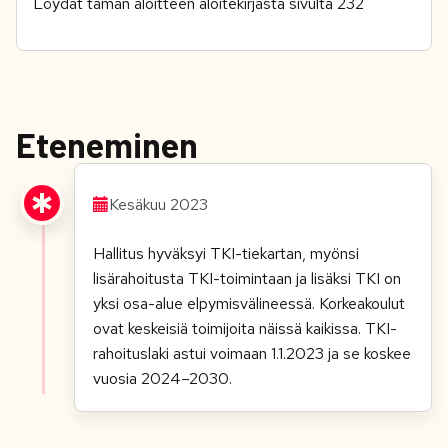
Löydät tämän aloitteen aloitekirjasta sivulta 232
Eteneminen
Kesäkuu 2023
Hallitus hyväksyi TKI-tiekartan, myönsi
lisärahoitusta TKI-toimintaan ja lisäksi TKI on
yksi osa-alue elpymisvälineessä. Korkeakoulut
ovat keskeisiä toimijoita näissä kaikissa. TKI-
rahoituslaki astui voimaan 1.1.2023 ja se koskee
vuosia 2024–2030.