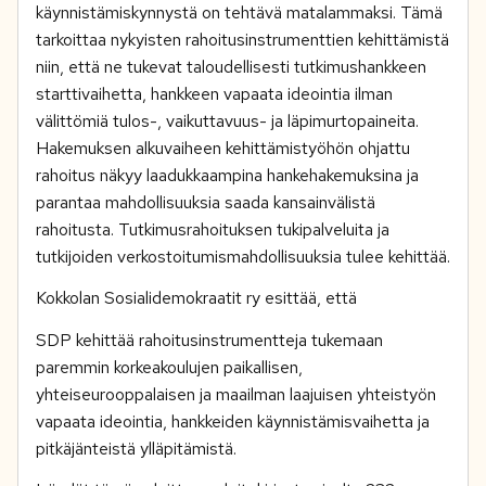
käynnistämiskynnystä on tehtävä matalammaksi. Tämä
tarkoittaa nykyisten rahoitusinstrumenttien kehittämistä
niin, että ne tukevat taloudellisesti tutkimushankkeen
starttivaihetta, hankkeen vapaata ideointia ilman
välittömiä tulos-, vaikuttavuus- ja läpimurtopaineita.
Hakemuksen alkuvaiheen kehittämistyöhön ohjattu
rahoitus näkyy laadukkaampina hankehakemuksina ja
parantaa mahdollisuuksia saada kansainvälistä
rahoitusta. Tutkimusrahoituksen tukipalveluita ja
tutkijoiden verkostoitumismahdollisuuksia tulee kehittää.
Kokkolan Sosialidemokraatit ry esittää, että
SDP kehittää rahoitusinstrumentteja tukemaan
paremmin korkeakoulujen paikallisen,
yhteiseurooppalaisen ja maailman laajuisen yhteistyön
vapaata ideointia, hankkeiden käynnistämisvaihetta ja
pitkäjänteistä ylläpitämistä.