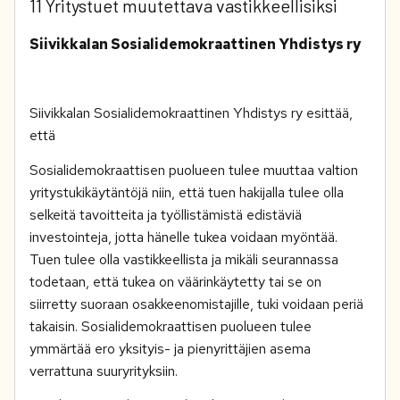
11 Yritystuet muutettava vastikkeellisiksi
Siivikkalan Sosialidemokraattinen Yhdistys ry
Siivikkalan Sosialidemokraattinen Yhdistys ry esittää,
että
Sosialidemokraattisen puolueen tulee muuttaa valtion
yritystukikäytäntöjä niin, että tuen hakijalla tulee olla
selkeitä tavoitteita ja työllistämistä edistäviä
investointeja, jotta hänelle tukea voidaan myöntää.
Tuen tulee olla vastikkeellista ja mikäli seurannassa
todetaan, että tukea on väärinkäytetty tai se on
siirretty suoraan osakkeenomistajille, tuki voidaan periä
takaisin. Sosialidemokraattisen puolueen tulee
ymmärtää ero yksityis- ja pienyrittäjien asema
verrattuna suuryrityksiin.