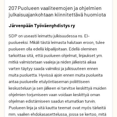
207 Puolueen vaaliteemojen ja ohjelmien
julkaisuajankohtaan kiinnitettävä huomiota
Järvenpään Työväenyhdistys ry
SDP on useasti leimattu julkisuudessa ns. EI-
puolueeksi. Mikäli tästä leimasta halutaan eroon, tulee
puolueen olla edellä kilpailijoitaan. Edellä oleminen
tarkoittaa sitä, että puolueen ohjelmat, linjaukset ym.
mitkä valmistetaan vaaleja ja niiden jälkeistä aikaa
varten täytyy saada valmiiksi ja julkisuuteen ennen
muita puoluetta. Hyvissä ajoin ennen muita puolueita
antaa puolueelle etulyöntiaseman poliittiseen
keskusteluun ja sen jälkeen ei tarvitse keskittyä muiden
ohjelmien torjumiseen vaan voidaan keskittyä oman
ohjelman edistämiseen saadun etumatkan turvin.
Puolueen linja ja sitä kautta teemat ovat myös tärkeitä
mm. vaalien ehdokasasettelussa, jossa se kertoo, mitä