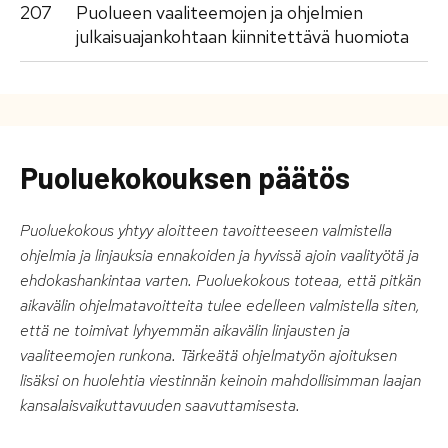
207
Puolueen vaaliteemojen ja ohjelmien
julkaisuajankohtaan kiinnitettävä huomiota
Puoluekokouksen päätös
Puoluekokous yhtyy aloitteen tavoitteeseen valmistella
ohjelmia ja linjauksia ennakoiden ja hyvissä ajoin vaalityötä ja
ehdokashankintaa varten. Puoluekokous toteaa, että pitkän
aikavälin ohjelmatavoitteita tulee edelleen valmistella siten,
että ne toimivat lyhyemmän aikavälin linjausten ja
vaaliteemojen runkona. Tärkeätä ohjelmatyön ajoituksen
lisäksi on huolehtia viestinnän keinoin mahdollisimman laajan
kansalaisvaikuttavuuden saavuttamisesta.