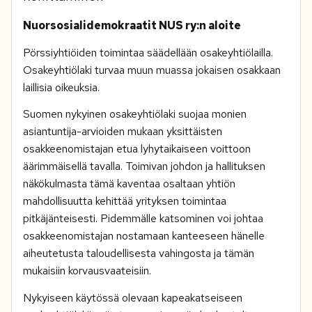
Nuorsosialidemokraatit NUS ry:n aloite
Pörssiyhtiöiden toimintaa säädellään osakeyhtiölailla.
Osakeyhtiölaki turvaa muun muassa jokaisen osakkaan
laillisia oikeuksia.
Suomen nykyinen osakeyhtiölaki suojaa monien
asiantuntija-arvioiden mukaan yksittäisten
osakkeenomistajan etua lyhytaikaiseen voittoon
äärimmäisellä tavalla. Toimivan johdon ja hallituksen
näkökulmasta tämä kaventaa osaltaan yhtiön
mahdollisuutta kehittää yrityksen toimintaa
pitkäjänteisesti. Pidemmälle katsominen voi johtaa
osakkeenomistajan nostamaan kanteeseen hänelle
aiheutetusta taloudellisesta vahingosta ja tämän
mukaisiin korvausvaateisiin.
Nykyiseen käytössä olevaan kapeakatseiseen