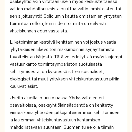
osakeyhtiölakiin viitataan usein myös keskusteltaessa
valtion mahdollisuuksista puuttua valtio-omisteisten tai
sen sijoitusyhtiö Solidiumin kautta omistamien yritysten
toimintaan silloin, kun niiden toiminta on selvästi
yhteiskunnan edun vastaista.
Liiketoiminnan kestävä kehittäminen voi joskus vaatia
lyhytaikaisen liikevoiton maksimoinnin syrjäyttämistä
tavoitelistan kärjestä. Tätä voi edellyttää myös laajempi
vastuunkanto toimintaympäristön suotuisasta
kehittymisestä, on kyseessä sitten sosiaaliset,
ekologiset tai muut yrityksen yhteiskuntavastuun piiriin
kuuluvat asiat.
Useilla alueilla, muun muassa Yhdysvaltojen eri
osavaltioissa, osakeyhtiölainsäädäntöä on kehitetty
viimeaikoina yhtiöiden pitkäjänteisemmän kehittämisen
ja laajemman yhteiskuntavastuun kantamisen
mahdollistavaan suuntaan. Suomen tulee olla tämän