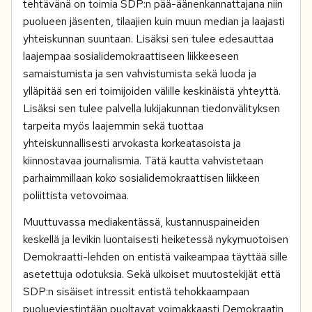
tehtävänä on toimia SDP:n pää-äänenkannattajana niin
puolueen jäsenten, tilaajien kuin muun median ja laajasti
yhteiskunnan suuntaan. Lisäksi sen tulee edesauttaa
laajempaa sosialidemokraattiseen liikkeeseen
samaistumista ja sen vahvistumista sekä luoda ja
ylläpitää sen eri toimijoiden välille keskinäistä yhteyttä.
Lisäksi sen tulee palvella lukijakunnan tiedonvälityksen
tarpeita myös laajemmin sekä tuottaa
yhteiskunnallisesti arvokasta korkeatasoista ja
kiinnostavaa journalismia. Tätä kautta vahvistetaan
parhaimmillaan koko sosialidemokraattisen liikkeen
poliittista vetovoimaa.
Muuttuvassa mediakentässä, kustannuspaineiden
keskellä ja levikin luontaisesti heiketessä nykymuotoisen
Demokraatti-lehden on entistä vaikeampaa täyttää sille
asetettuja odotuksia. Sekä ulkoiset muutostekijät että
SDP:n sisäiset intressit entistä tehokkaampaan
puolueviestintään puoltavat voimakkaasti Demokraatin