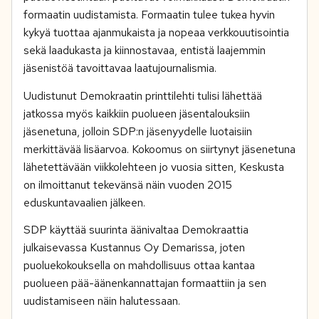
formaatin uudistamista. Formaatin tulee tukea hyvin
kykyä tuottaa ajanmukaista ja nopeaa verkkouutisointia
sekä laadukasta ja kiinnostavaa, entistä laajemmin
jäsenistöä tavoittavaa laatujournalismia.
Uudistunut Demokraatin printtilehti tulisi lähettää
jatkossa myös kaikkiin puolueen jäsentalouksiin
jäsenetuna, jolloin SDP:n jäsenyydelle luotaisiin
merkittävää lisäarvoa. Kokoomus on siirtynyt jäsenetuna
lähetettävään viikkolehteen jo vuosia sitten, Keskusta
on ilmoittanut tekevänsä näin vuoden 2015
eduskuntavaalien jälkeen.
SDP käyttää suurinta äänivaltaa Demokraattia
julkaisevassa Kustannus Oy Demarissa, joten
puoluekokouksella on mahdollisuus ottaa kantaa
puolueen pää-äänenkannattajan formaattiin ja sen
uudistamiseen näin halutessaan.