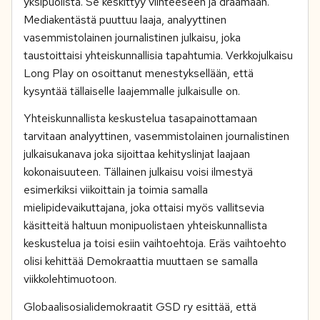
yksipuolista. Se keskittyy viihteeseen ja draamaan.
Mediakentästä puuttuu laaja, analyyttinen
vasemmistolainen journalistinen julkaisu, joka
taustoittaisi yhteiskunnallisia tapahtumia. Verkkojulkaisu
Long Play on osoittanut menestyksellään, että
kysyntää tällaiselle laajemmalle julkaisulle on.
Yhteiskunnallista keskustelua tasapainottamaan
tarvitaan analyyttinen, vasemmistolainen journalistinen
julkaisukanava joka sijoittaa kehityslinjat laajaan
kokonaisuuteen. Tällainen julkaisu voisi ilmestyä
esimerkiksi viikoittain ja toimia samalla
mielipidevaikuttajana, joka ottaisi myös vallitsevia
käsitteitä haltuun monipuolistaen yhteiskunnallista
keskustelua ja toisi esiin vaihtoehtoja. Eräs vaihtoehto
olisi kehittää Demokraattia muuttaen se samalla
viikkolehtimuotoon.
Globaalisosialidemokraatit GSD ry esittää, että