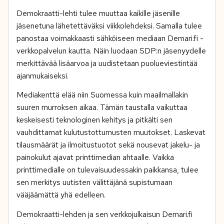
Demokraatti-lehti tulee muuttaa kaikille jäsenille
jäsenetuna lähetettäväksi viikkolehdeksi. Samalla tulee
panostaa voimakkaasti sähköiseen mediaan Demari.fi -
verkkopalvelun kautta. Näin luodaan SDP:n jäsenyydelle
merkittävää lisäarvoa ja uudistetaan puolueviestintää
ajanmukaiseksi.
Mediakenttä elää niin Suomessa kuin maailmallakin
suuren murroksen aikaa. Tämän taustalla vaikuttaa
keskeisesti teknologinen kehitys ja pitkälti sen
vauhdittamat kulutustottumusten muutokset. Laskevat
tilausmäärät ja ilmoitustuotot sekä nousevat jakelu- ja
painokulut ajavat printtimedian ahtaalle. Vaikka
printtimedialle on tulevaisuudessakin paikkansa, tulee
sen merkitys uutisten välittäjänä supistumaan
vääjäämättä yhä edelleen.
Demokraatti-lehden ja sen verkkojulkaisun Demari.fi