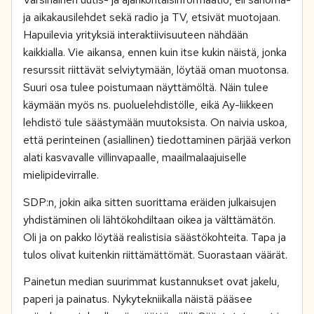
ja aikakausilehdet sekä radio ja TV, etsivät muotojaan.
Hapuilevia yrityksiä interaktiivisuuteen nähdään
kaikkialla. Vie aikansa, ennen kuin itse kukin näistä, jonka
resurssit riittävät selviytymään, löytää oman muotonsa.
Suuri osa tulee poistumaan näyttämöltä. Näin tulee
käymään myös ns. puoluelehdistölle, eikä Ay-liikkeen
lehdistö tule säästymään muutoksista. On naivia uskoa,
että perinteinen (asiallinen) tiedottaminen pärjää verkon
alati kasvavalle villinvapaalle, maailmalaajuiselle
mielipidevirralle.
SDP:n, jokin aika sitten suorittama eräiden julkaisujen
yhdistäminen oli lähtökohdiltaan oikea ja välttämätön.
Oli ja on pakko löytää realistisia säästökohteita. Tapa ja
tulos olivat kuitenkin riittämättömät. Suorastaan väärät.
Painetun median suurimmat kustannukset ovat jakelu,
paperi ja painatus. Nykytekniikalla näistä pääsee