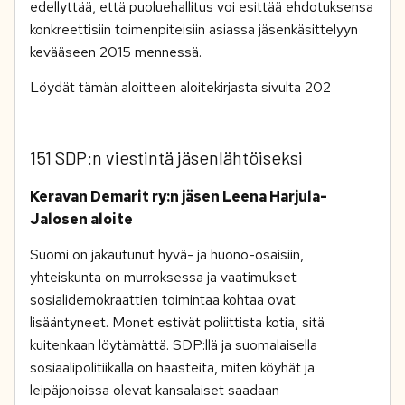
edellyttää, että puoluehallitus voi esittää ehdotuksensa
konkreettisiin toimenpiteisiin asiassa jäsenkäsittelyyn
kevääseen 2015 mennessä.
Löydät tämän aloitteen aloitekirjasta sivulta 202
151 SDP:n viestintä jäsenlähtöiseksi
Keravan Demarit ry:n jäsen Leena Harjula-
Jalosen aloite
Suomi on jakautunut hyvä- ja huono-osaisiin,
yhteiskunta on murroksessa ja vaatimukset
sosialidemokraattien toimintaa kohtaa ovat
lisääntyneet. Monet estivät poliittista kotia, sitä
kuitenkaan löytämättä. SDP:llä ja suomalaisella
sosiaalipolitiikalla on haasteita, miten köyhät ja
leipäjonoissa olevat kansalaiset saadaan