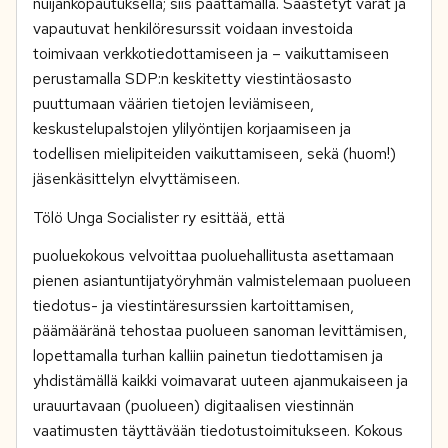
nuijankopautuksella; siis päättämällä. Säästetyt varat ja
vapautuvat henkilöresurssit voidaan investoida
toimivaan verkkotiedottamiseen ja – vaikuttamiseen
perustamalla SDP:n keskitetty viestintäosasto
puuttumaan väärien tietojen leviämiseen,
keskustelupalstojen ylilyöntijen korjaamiseen ja
todellisen mielipiteiden vaikuttamiseen, sekä (huom!)
jäsenkäsittelyn elvyttämiseen.
Tölö Unga Socialister ry esittää, että
puoluekokous velvoittaa puoluehallitusta asettamaan
pienen asiantuntijatyöryhmän valmistelemaan puolueen
tiedotus- ja viestintäresurssien kartoittamisen,
päämääränä tehostaa puolueen sanoman levittämisen,
lopettamalla turhan kalliin painetun tiedottamisen ja
yhdistämällä kaikki voimavarat uuteen ajanmukaiseen ja
urauurtavaan (puolueen) digitaalisen viestinnän
vaatimusten täyttävään tiedotustoimitukseen. Kokous