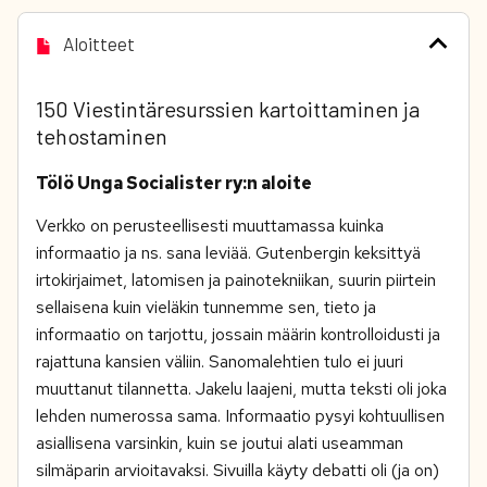
Aloitteet
150 Viestintäresurssien kartoittaminen ja
tehostaminen
Tölö Unga Socialister ry:n aloite
Verkko on perusteellisesti muuttamassa kuinka
informaatio ja ns. sana leviää. Gutenbergin keksittyä
irtokirjaimet, latomisen ja painotekniikan, suurin piirtein
sellaisena kuin vieläkin tunnemme sen, tieto ja
informaatio on tarjottu, jossain määrin kontrolloidusti ja
rajattuna kansien väliin. Sanomalehtien tulo ei juuri
muuttanut tilannetta. Jakelu laajeni, mutta teksti oli joka
lehden numerossa sama. Informaatio pysyi kohtuullisen
asiallisena varsinkin, kuin se joutui alati useamman
silmäparin arvioitavaksi. Sivuilla käyty debatti oli (ja on)