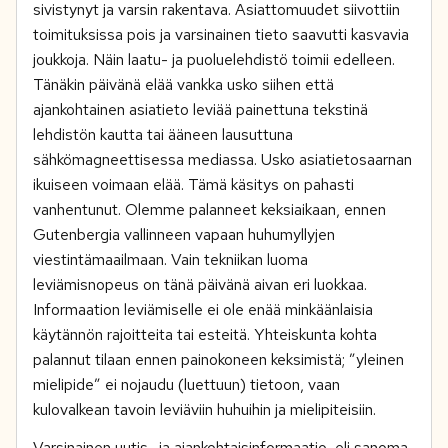
sivistynyt ja varsin rakentava. Asiattomuudet siivottiin
toimituksissa pois ja varsinainen tieto saavutti kasvavia
joukkoja. Näin laatu- ja puoluelehdistö toimii edelleen.
Tänäkin päivänä elää vankka usko siihen että
ajankohtainen asiatieto leviää painettuna tekstinä
lehdistön kautta tai ääneen lausuttuna
sähkömagneettisessa mediassa. Usko asiatietosaarnan
ikuiseen voimaan elää. Tämä käsitys on pahasti
vanhentunut. Olemme palanneet keksiaikaan, ennen
Gutenbergia vallinneen vapaan huhumyllyjen
viestintämaailmaan. Vain tekniikan luoma
leviämisnopeus on tänä päivänä aivan eri luokkaa.
Informaation leviämiselle ei ole enää minkäänlaisia
käytännön rajoitteita tai esteitä. Yhteiskunta kohta
palannut tilaan ennen painokoneen keksimistä; ”yleinen
mielipide” ei nojaudu (luettuun) tietoon, vaan
kulovalkean tavoin leviäviin huhuihin ja mielipiteisiin.
Varsinainen uutis- ja ajankohtaisinformaatio, eli sanoma-