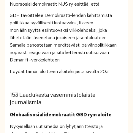
Nuorsosialidemokraatit NUS ry esittää, että
SDP tavoittelee Demokraatti-lehden kehittämistä
politiikkaa syvällisesti luotaavaksi, liikkeen
moniäänisyyttä esiintuovaksi viikkolehdeksi, joka
lähetetään jäsenetuna jokaiseen jäsentalouteen.
Samalla panostetaan merkittävästi päivänpolitiikkaan
nopeasti reagoivaan ja sitä ketterästi uutisoivaan
Demari.fi -verkkolehteen.
Löydät tämän aloitteen aloitekirjasta sivulta 203
153 Laadukasta vasemmistolaista
journalismia
Globaalisosialidemokraatit GSD ry:n aloite
Nykyisellään uutismedia on lyhytjännitteistä ja