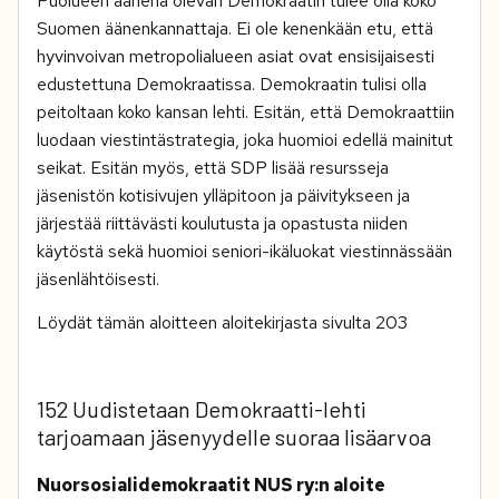
Puolueen äänenä olevan Demokraatin tulee olla koko
Suomen äänenkannattaja. Ei ole kenenkään etu, että
hyvinvoivan metropolialueen asiat ovat ensisijaisesti
edustettuna Demokraatissa. Demokraatin tulisi olla
peitoltaan koko kansan lehti. Esitän, että Demokraattiin
luodaan viestintästrategia, joka huomioi edellä mainitut
seikat. Esitän myös, että SDP lisää resursseja
jäsenistön kotisivujen ylläpitoon ja päivitykseen ja
järjestää riittävästi koulutusta ja opastusta niiden
käytöstä sekä huomioi seniori-ikäluokat viestinnässään
jäsenlähtöisesti.
Löydät tämän aloitteen aloitekirjasta sivulta 203
152 Uudistetaan Demokraatti-lehti
tarjoamaan jäsenyydelle suoraa lisäarvoa
Nuorsosialidemokraatit NUS ry:n aloite