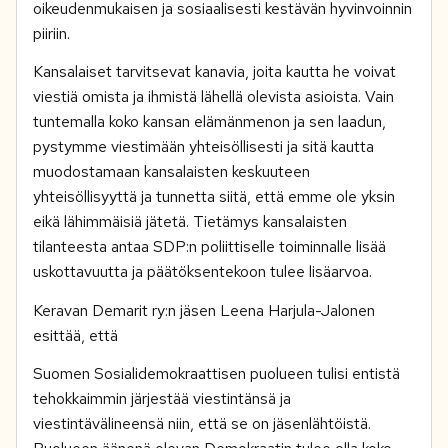
oikeudenmukaisen ja sosiaalisesti kestävän hyvinvoinnin
piiriin.
Kansalaiset tarvitsevat kanavia, joita kautta he voivat
viestiä omista ja ihmistä lähellä olevista asioista. Vain
tuntemalla koko kansan elämänmenon ja sen laadun,
pystymme viestimään yhteisöllisesti ja sitä kautta
muodostamaan kansalaisten keskuuteen
yhteisöllisyyttä ja tunnetta siitä, että emme ole yksin
eikä lähimmäisiä jätetä. Tietämys kansalaisten
tilanteesta antaa SDP:n poliittiselle toiminnalle lisää
uskottavuutta ja päätöksentekoon tulee lisäarvoa.
Keravan Demarit ry:n jäsen Leena Harjula-Jalonen
esittää, että
Suomen Sosialidemokraattisen puolueen tulisi entistä
tehokkaimmin järjestää viestintänsä ja
viestintävälineensä niin, että se on jäsenlähtöistä.