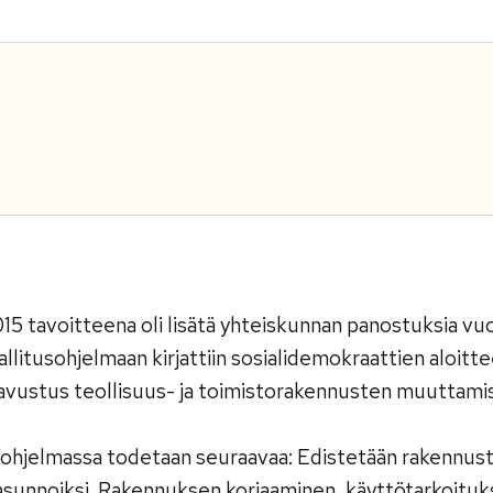
015 tavoitteena oli lisätä yhteiskunnan panostuksia v
allitusohjelmaan kirjattiin sosialidemokraattien aloit
avustus teollisuus- ja toimistorakennusten muuttami
n ohjelmassa todetaan seuraavaa: Edistetään rakennu
ta asunnoiksi. Rakennuksen korjaaminen, käyttötarkoit