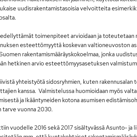
ukaise uudisrakentamistasoisia velvoitteita esimerkik
osalta.
 edellyttämät toimenpiteet arvioidaan ja toteutetaan m
ennuksen esteettömyyttä koskevan valtioneuvoston as
 Suomen rakentamismääräyskokoelmaa, jonka uudistus
n hetkinen arvio esteettömyysasetuksen valmistumis
ivistä yhteistyötä sidosryhmien, kuten rakennusalan t
ottajien kanssa. Valmistelussa huomioidaan myös valta
isestä ja Ikääntyneiden kotona asumisen edistämisoh
 tarve vuonna 2030.
in vuodelle 2016 sekä 2017 sisältyvässä Asunto- ja li
sitetään mm, että kuntakohtaiset rakentamismääräyks