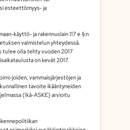
si esteettömyys- ja
aan-käyttö- ja rakennuslain 117 e §:n
etuksen valmistelun yhteydessä.
 tulee olla tehty vuoden 2017
aikataulusta on kevät 2017.
oimi-joiden, vammaisjärjestöjen ja
kunnallinen tavoite ikääntyneiden
jelmassa (Ikä-ASKE) arvioitu
ikennepolitiikan
et esimerkiksi pysäköintipaikkojen