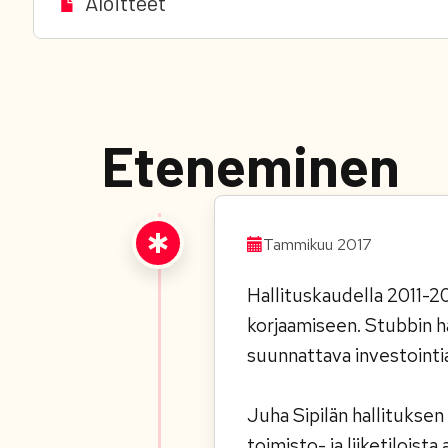
Aloitteet
Eteneminen
Tammikuu 2017
Hallituskaudella 2011-2
korjaamiseen. Stubbin h
suunnattava investointi
Juha Sipilän hallitukse
toimisto- ja liiketilois