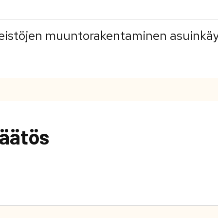
teistöjen muuntorakentaminen asuinkä
äätös