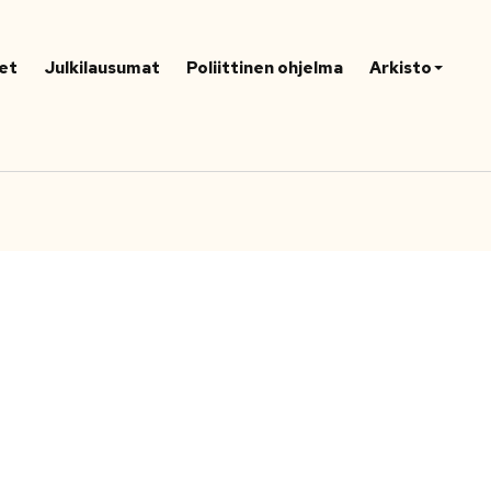
et
Julkilausumat
Poliittinen ohjelma
Arkisto