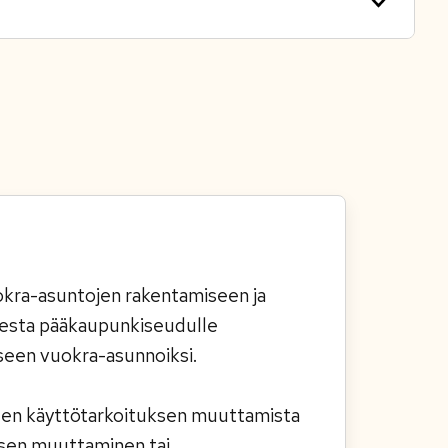
uokra-asuntojen rakentamiseen ja
teesta pääkaupunkiseudulle
seen vuokra-asunnoiksi.
sten käyttötarkoituksen muuttamista
uksen muuttaminen tai