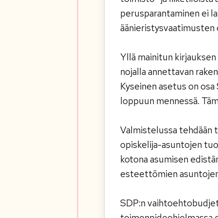
perusparantaminen ei la
äänieristysvaatimusten 
Yllä mainitun kirjauksen
nojalla annettavan rak
Kyseinen asetus on osa
loppuun mennessä. Tämä
Valmistelussa tehdään ti
opiskelija-asuntojen tu
kotona asumisen edistäm
esteettömien asuntojen
SDP:n vaihtoehtobudjetti
toimenpideohjelmassa e