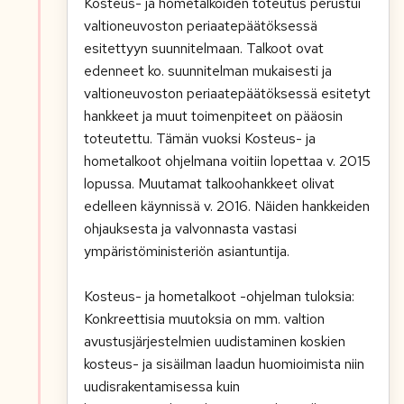
Kosteus- ja hometalkoiden toteutus perustui
valtioneuvoston periaatepäätöksessä
esitettyyn suunnitelmaan. Talkoot ovat
edenneet ko. suunnitelman mukaisesti ja
valtioneuvoston periaatepäätöksessä esitetyt
hankkeet ja muut toimenpiteet on pääosin
toteutettu. Tämän vuoksi Kosteus- ja
hometalkoot ohjelmana voitiin lopettaa v. 2015
lopussa. Muutamat talkoohankkeet olivat
edelleen käynnissä v. 2016. Näiden hankkeiden
ohjauksesta ja valvonnasta vastasi
ympäristöministeriön asiantuntija.
Kosteus- ja hometalkoot -ohjelman tuloksia:
Konkreettisia muutoksia on mm. valtion
avustusjärjestelmien uudistaminen koskien
kosteus- ja sisäilman laadun huomioimista niin
uudisrakentamisessa kuin