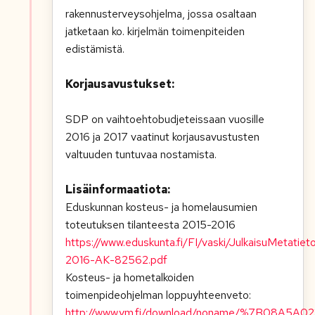
rakennusterveysohjelma, jossa osaltaan
jatketaan ko. kirjelmän toimenpiteiden
edistämistä.
Korjausavustukset:
SDP on vaihtoehtobudjeteissaan vuosille
2016 ja 2017 vaatinut korjausavustusten
valtuuden tuntuvaa nostamista.
Lisäinformaatiota:
Eduskunnan kosteus- ja homelausumien
toteutuksen tilanteesta 2015-2016
https://www.eduskunta.fi/FI/vaski/JulkaisuMetat
2016-AK-82562.pdf
Kosteus- ja hometalkoiden
toimenpideohjelman loppuyhteenveto:
http://www.ym.fi/download/noname/%7B08A5A02