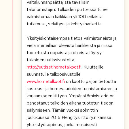
valtakunnanpäättäjistä tavallisiin
talonomistajiin. Talkoiden puitteissa tulee
valmistumaan kaikkiaan yli 100 erilaista
tutkimus-, selvitys- ja kehityshanketta.
Yksityiskohtaisempaa tietoa valmistuneista ja
vielä meneillään olevista hankkeista ja niissä
tuotetuista oppaista ja ohjeista löytyy
talkoiden uutissivustolta
http://uutiset.hometalkoot.fi
. Kuluttajille
suunnatulle talkoosivustolle
www.hometalkoot.fi
on koottu paljon tietoutta
kosteus- ja homevaurioiden tunnistamiseen ja
korjaamiseen liittyen. Ympäristöministeriö on
panostanut talkoiden aikana tuotetun tiedon
säilymiseen. Tämän vuoksi solmittiin
joulukuussa 2015 Hengitysliitto ry:n kanssa
yhteistyösopimus, jonka mukaisesti