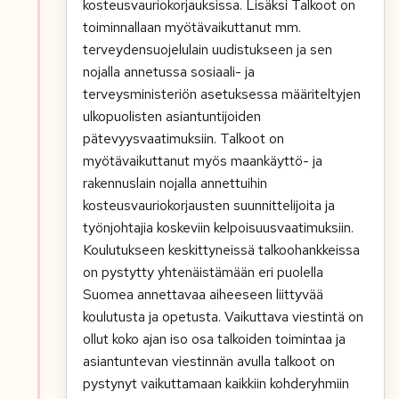
kosteusvauriokorjauksissa. Lisäksi Talkoot on
toiminnallaan myötävaikuttanut mm.
terveydensuojelulain uudistukseen ja sen
nojalla annetussa sosiaali- ja
terveysministeriön asetuksessa määriteltyjen
ulkopuolisten asiantuntijoiden
pätevyysvaatimuksiin. Talkoot on
myötävaikuttanut myös maankäyttö- ja
rakennuslain nojalla annettuihin
kosteusvauriokorjausten suunnittelijoita ja
työnjohtajia koskeviin kelpoisuusvaatimuksiin.
Koulutukseen keskittyneissä talkoohankkeissa
on pystytty yhtenäistämään eri puolella
Suomea annettavaa aiheeseen liittyvää
koulutusta ja opetusta. Vaikuttava viestintä on
ollut koko ajan iso osa talkoiden toimintaa ja
asiantuntevan viestinnän avulla talkoot on
pystynyt vaikuttamaan kaikkiin kohderyhmiin