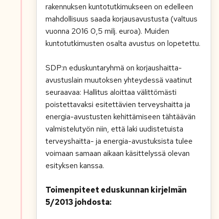
rakennuksen kuntotutkimukseen on edelleen
mahdollisuus saada korjausavustusta (valtuus
vuonna 2016 0,5 milj. euroa). Muiden
kuntotutkimusten osalta avustus on lopetettu.
SDP:n eduskuntaryhmä on korjaushaitta-
avustuslain muutoksen yhteydessä vaatinut
seuraavaa: Hallitus aloittaa välittömästi
poistettavaksi esitettävien terveyshaitta ja
energia-avustusten kehittämiseen tähtäävän
valmistelutyön niin, että laki uudistetuista
terveyshaitta- ja energia-avustuksista tulee
voimaan samaan aikaan käsittelyssä olevan
esityksen kanssa.
Toimenpiteet eduskunnan kirjelmän
5/2013 johdosta: