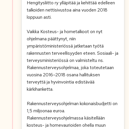
Hengitysliitto ry ylläpitää ja kehittää edelleen
talkoiden nettisivustoa aina vuoden 2018
loppuun asti.
Vaikka Kosteus- ja hometalkoot on nyt
ohjelmana päättynyt, niin
ympäristöministeriössä jatketaan työtä
rakennusten terveellisyyden eteen. Sosiaali- ja
terveysministeriössä on valmisteltu ns.
Rakennusterveysohjelmaa, joka toteutetaan
vuosina 2016–2018 osana hallituksen
terveyttä ja hyvinvointia edistävää
kärkihanketta.
Rakennusterveysohjelman kokonaisbudjetti on
1,5 miljoonaa euroa.
Rakennusterveysohjelmassa käsitellään
kosteus- ja homevaurioiden ohella muun