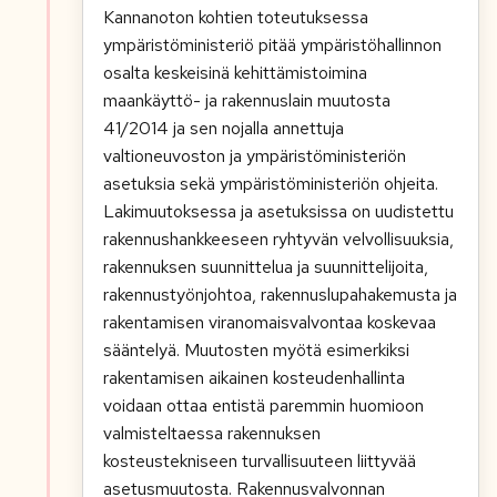
Kannanoton kohtien toteutuksessa
ympäristöministeriö pitää ympäristöhallinnon
osalta keskeisinä kehittämistoimina
maankäyttö- ja rakennuslain muutosta
41/2014 ja sen nojalla annettuja
valtioneuvoston ja ympäristöministeriön
asetuksia sekä ympäristöministeriön ohjeita.
Lakimuutoksessa ja asetuksissa on uudistettu
rakennushankkeeseen ryhtyvän velvollisuuksia,
rakennuksen suunnittelua ja suunnittelijoita,
rakennustyönjohtoa, rakennuslupahakemusta ja
rakentamisen viranomaisvalvontaa koskevaa
sääntelyä. Muutosten myötä esimerkiksi
rakentamisen aikainen kosteudenhallinta
voidaan ottaa entistä paremmin huomioon
valmisteltaessa rakennuksen
kosteustekniseen turvallisuuteen liittyvää
asetusmuutosta. Rakennusvalvonnan