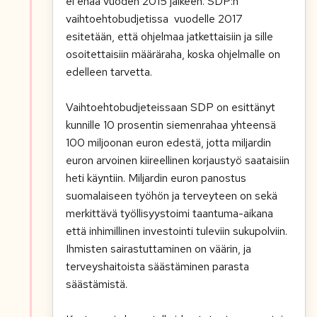
ei enää vuoden 2015 jälkeen. SDP:n
vaihtoehtobudjetissa vuodelle 2017
esitetään, että ohjelmaa jatkettaisiin ja sille
osoitettaisiin määräraha, koska ohjelmalle on
edelleen tarvetta.
Vaihtoehtobudjeteissaan SDP on esittänyt
kunnille 10 prosentin siemenrahaa yhteensä
100 miljoonan euron edestä, jotta miljardin
euron arvoinen kiireellinen korjaustyö saataisiin
heti käyntiin. Miljardin euron panostus
suomalaiseen työhön ja terveyteen on sekä
merkittävä työllisyystoimi taantuma-aikana
että inhimillinen investointi tuleviin sukupolviin.
Ihmisten sairastuttaminen on väärin, ja
terveyshaitoista säästäminen parasta
säästämistä.