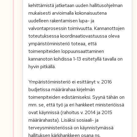
kehittämistä jatketaan uuden hallitusohjelman
mukaisesti arvioimalla kokonaisuutena
uudelleen rakentamisen lupa- ja
valvontaprosessin toimivuutta. Kannanottojen
toteutuksessa koordinaatiovastuussa oleva
ympäristöministeriö toteaa, että
toimenpiteiden loppuunsaattaminen
kannanoton kohdissa 1-13 esitetyllä tavalla on
hyvin pitkällä.
Ympäristöministeriö ei esittänyt v. 2016
budjetissa määrärahaa kirjelmän
toimenpiteiden edistämiseksi. Syynä tähän on
mm. se, että työ ja eri hankkeet ministeriöissä
ovat käynnissä (rahoitus v. 2014 ja 2015
määrärahasta). Lisäksi sosiaali- ja
terveysministeriössä on käynnistymässä
hallituksen kärkihankkeen osana ns.