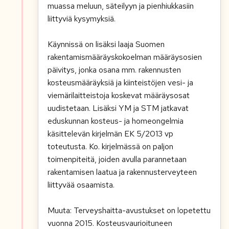
muassa meluun, säteilyyn ja pienhiukkasiin
liittyviä kysymyksiä.
Käynnissä on lisäksi laaja Suomen
rakentamismääräyskokoelman määräysosien
päivitys, jonka osana mm. rakennusten
kosteusmääräyksiä ja kiinteistöjen vesi- ja
viemärilaitteistoja koskevat määräysosat
uudistetaan. Lisäksi YM ja STM jatkavat
eduskunnan kosteus- ja homeongelmia
käsittelevän kirjelmän EK 5/2013 vp
toteutusta. Ko. kirjelmässä on paljon
toimenpiteitä, joiden avulla parannetaan
rakentamisen laatua ja rakennusterveyteen
liittyvää osaamista.
Muuta: Terveyshaitta-avustukset on lopetettu
vuonna 2015. Kosteusvaurioituneen