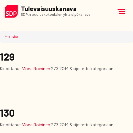
Tulevaisuuskanava
SDP:n puoluekokouksien yhteistyökanava
Etusivu
129
Kirjoittanut
Mona Roininen
27.3.2014
&
sijoitettu kategoriaan .
130
Kirjoittanut
Mona Roininen
27.3.2014
&
sijoitettu kategoriaan .