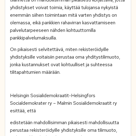
yhdistykset voivat toimia, käyttää tulojansa nykyistä
enemmän siihen toimintaan mitä varten yhdistys on
olemassa, eikä pankkien rahavirran kasvattamiseen
palvelutarpeeseen nähden kohtuuttomilla
pankkipalvelumaksuilla.
On pikaisesti selvitettävä, miten rekisteröidyille
yhdistyksille voitaisiin perustaa oma yhditystilimuoto,
jonka kustannukset ovat kohtuulliset ja suhteessa
tilitapahtumien määrään.
Helsingin Sosialidemokraatit-Helsingfors
Socialdemokrater ry – Malmin Sosialidemokraatit ry
esittää, että
edistetään mahdollisimman pikaisesti mahdollisuutta
perustaa rekisteröidyille yhdistyksille oma tilimuoto,