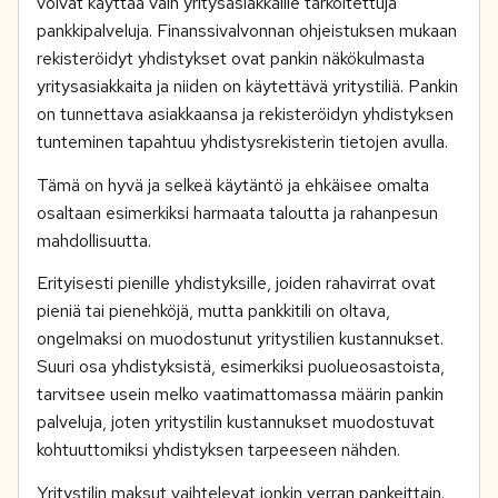
voivat käyttää vain yritysasiakkaille tarkoitettuja
pankkipalveluja. Finanssivalvonnan ohjeistuksen mukaan
rekisteröidyt yhdistykset ovat pankin näkökulmasta
yritysasiakkaita ja niiden on käytettävä yritystiliä. Pankin
on tunnettava asiakkaansa ja rekisteröidyn yhdistyksen
tunteminen tapahtuu yhdistysrekisterin tietojen avulla.
Tämä on hyvä ja selkeä käytäntö ja ehkäisee omalta
osaltaan esimerkiksi harmaata taloutta ja rahanpesun
mahdollisuutta.
Erityisesti pienille yhdistyksille, joiden rahavirrat ovat
pieniä tai pienehköjä, mutta pankkitili on oltava,
ongelmaksi on muodostunut yritystilien kustannukset.
Suuri osa yhdistyksistä, esimerkiksi puolueosastoista,
tarvitsee usein melko vaatimattomassa määrin pankin
palveluja, joten yritystilin kustannukset muodostuvat
kohtuuttomiksi yhdistyksen tarpeeseen nähden.
Yritystilin maksut vaihtelevat jonkin verran pankeittain.