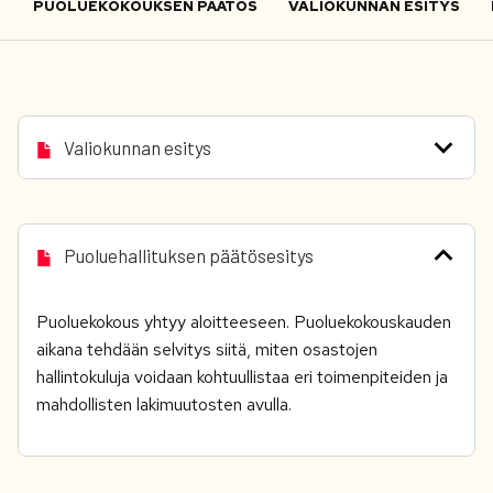
PUOLUEKOKOUKSEN PÄÄTÖS
VALIOKUNNAN ESITYS
Valiokunnan esitys
Puoluehallituksen päätösesitys
Puoluekokous yhtyy aloitteeseen. Puoluekokouskauden
aikana tehdään selvitys siitä, miten osastojen
hallintokuluja voidaan kohtuullistaa eri toimenpiteiden ja
mahdollisten lakimuutosten avulla.