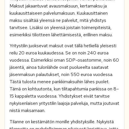
Maksut jakaantuvat avausmaksuun, kertamaksu ja
kuukausittaiseen palvelumaksuun. Kuukausittainen
maksu sisältää yleensä ne palvelut, mitä yhdistys
tarvitsee. Lisäksi on yleensä joistain toimenpiteistä,
esimerkiksi tiliotteen lähettämisestä, erillinen maksu.
Yritystilin juoksevat maksut ovat tällä hetkellä yleisesti
reilu 20 euroa kuukaudessa. Se on noin 240 euroa
vuodessa. Esimerkiksi oman SDP-osastomme, noin 60
jäsentä, ainoa tulonlähde ovat puolueelta saatavat
jäsenmaksun palautukset, noin 550 euroa vuodessa.
Tästä tulosta menee pankkimaksuihin lähes puolet.
Tämä on kohtuutonta, kun tilitapahtumia pankissa on 8–
15 kappaletta vuodessa. Yhdistykset eivät tarvitse
nykyisenlaisen yritystilin laajoja palveluja, mutta joutuvat
niistä maksamaan.
Tilanne on kestämätön monille yhdistyksille. Nykyistä
tilannetta on mahdollisimman pikaisesti korjattava, jotta