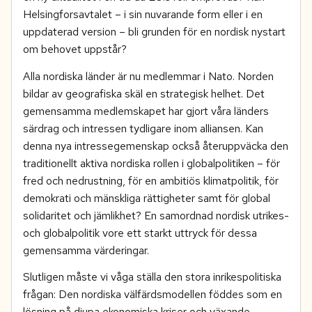
Helsingforsavtalet – i sin nuvarande form eller i en
uppdaterad version – bli grunden för en nordisk nystart
om behovet uppstår?
Alla nordiska länder är nu medlemmar i Nato. Norden
bildar av geografiska skäl en strategisk helhet. Det
gemensamma medlemskapet har gjort våra länders
särdrag och intressen tydligare inom alliansen. Kan
denna nya intressegemenskap också återuppväcka den
traditionellt aktiva nordiska rollen i globalpolitiken – för
fred och nedrustning, för en ambitiös klimatpolitik, för
demokrati och mänskliga rättigheter samt för global
solidaritet och jämlikhet? En samordnad nordisk utrikes-
och globalpolitik vore ett starkt uttryck för dessa
gemensamma värderingar.
Slutligen måste vi våga ställa den stora inrikespolitiska
frågan: Den nordiska välfärdsmodellen föddes som en
lösning på djupa ekonomiska kriser och växande