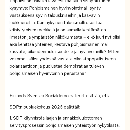
Lopuksi on uskallettava esittää suuri sisäpoliittinen
kysymys: Pohjoismainen hyvinvointimalli syntyi
vastauksena syviin talouskriiseihin ja kasvaviin
luokkaeroihin. Kun nykyinen talousmalli osoittaa
kriisiytymisen merkkejä ja on samalla kestämätön
ilmaston ja ympäristön näkökulmasta – eikö juuri nyt olisi
aika kehittää yhteinen, kestävä pohjoismainen malli
kasvulle, oikeudenmukaisuudelle ja hyvinvoinnille? Miten
voimme lisäksi yhdessä vastata oikeistopopulistiseen
polarisaatioon ja puolustaa demokratiaa tulevan
pohjoismaisen hyvinvoinnin perustana?
Finlands Svenska Socialdemokrater rf esittää, että
SDP:n puoluekokous 2026 päättää:
1. SDP käynnistää laajan ja ennakkoluulottoman
selvitysprosessin pohjoismaisen yhteistyön nykytilasta,