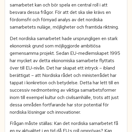
samarbetet kan och bör spela en central roll i att
besvara dessa frågor. För att det ska ske krävs en
fördomsfri och förnyad analys av det nordiska
samarbetets nuläge, möjligheter och framtida riktning.
Det nordiska samarbetet hade ursprungligen en stark
ekonomisk grund som möjliggjorde ambitiösa
gemensamma projekt. Sedan EU-medlemskapet 1995
har mycket av detta ekonomiska samarbete flyttats
över till EU-nivån. Det har skapat ett intryck – ibland
berättigat – att Nordiska rådet och ministerrådet har
tappat i konkretion och betydelse. Detta har lett till en
successiv nedmontering av viktiga samarbetsformer
inom till exempel kultur och civilsamhälle, trots att just
dessa områden fortfarande har stor potential för
nordiska lösningar och innovationer.
Frågan måste ställas: Kan det nordiska samarbetet få
en ny aktualitet i en tid då EU:s roll omprövas? Kan