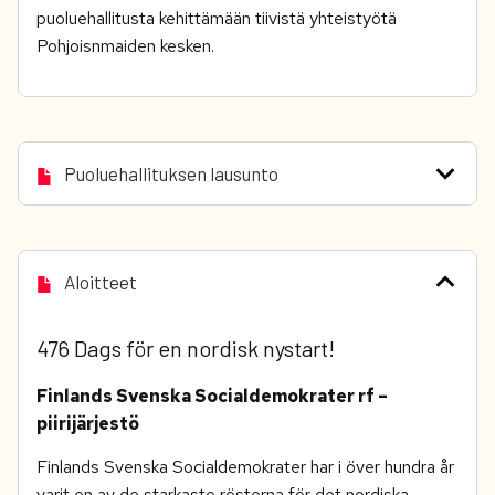
puoluehallitusta kehittämään tiivistä yhteistyötä
Pohjoisnmaiden kesken.
Puoluehallituksen lausunto
Aloitteet
476 Dags för en nordisk nystart!
Finlands Svenska Socialdemokrater rf –
piirijärjestö
Finlands Svenska Socialdemokrater har i över hundra år
varit en av de starkaste rösterna för det nordiska