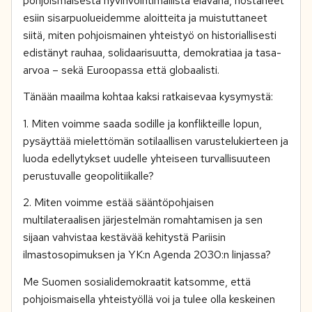
pohjoismaisesta hyvinvointimallista elävänä, nostaneet
esiin sisarpuolueidemme aloitteita ja muistuttaneet
siitä, miten pohjoismainen yhteistyö on historiallisesti
edistänyt rauhaa, solidaarisuutta, demokratiaa ja tasa-
arvoa – sekä Euroopassa että globaalisti.
Tänään maailma kohtaa kaksi ratkaisevaa kysymystä:
1. Miten voimme saada sodille ja konflikteille lopun,
pysäyttää mielettömän sotilaallisen varustelukierteen ja
luoda edellytykset uudelle yhteiseen turvallisuuteen
perustuvalle geopolitiikalle?
2. Miten voimme estää sääntöpohjaisen
multilateraalisen järjestelmän romahtamisen ja sen
sijaan vahvistaa kestävää kehitystä Pariisin
ilmastosopimuksen ja YK:n Agenda 2030:n linjassa?
Me Suomen sosialidemokraatit katsomme, että
pohjoismaisella yhteistyöllä voi ja tulee olla keskeinen