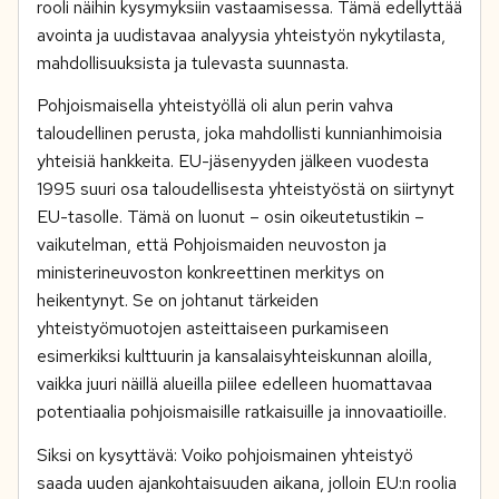
rooli näihin kysymyksiin vastaamisessa. Tämä edellyttää
avointa ja uudistavaa analyysia yhteistyön nykytilasta,
mahdollisuuksista ja tulevasta suunnasta.
Pohjoismaisella yhteistyöllä oli alun perin vahva
taloudellinen perusta, joka mahdollisti kunnianhimoisia
yhteisiä hankkeita. EU-jäsenyyden jälkeen vuodesta
1995 suuri osa taloudellisesta yhteistyöstä on siirtynyt
EU-tasolle. Tämä on luonut – osin oikeutetustikin –
vaikutelman, että Pohjoismaiden neuvoston ja
ministerineuvoston konkreettinen merkitys on
heikentynyt. Se on johtanut tärkeiden
yhteistyömuotojen asteittaiseen purkamiseen
esimerkiksi kulttuurin ja kansalaisyhteiskunnan aloilla,
vaikka juuri näillä alueilla piilee edelleen huomattavaa
potentiaalia pohjoismaisille ratkaisuille ja innovaatioille.
Siksi on kysyttävä: Voiko pohjoismainen yhteistyö
saada uuden ajankohtaisuuden aikana, jolloin EU:n roolia