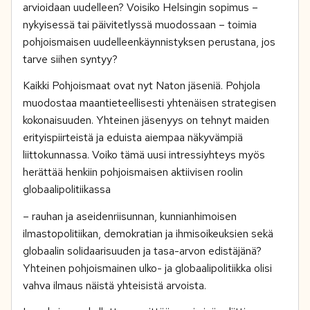
arvioidaan uudelleen? Voisiko Helsingin sopimus –
nykyisessä tai päivitetlyssä muodossaan – toimia
pohjoismaisen uudelleenkäynnistyksen perustana, jos
tarve siihen syntyy?
Kaikki Pohjoismaat ovat nyt Naton jäseniä. Pohjola
muodostaa maantieteellisesti yhtenäisen strategisen
kokonaisuuden. Yhteinen jäsenyys on tehnyt maiden
erityispiirteistä ja eduista aiempaa näkyvämpiä
liittokunnassa. Voiko tämä uusi intressiyhteys myös
herättää henkiin pohjoismaisen aktiivisen roolin
globaalipolitiikassa
– rauhan ja aseidenriisunnan, kunnianhimoisen
ilmastopolitiikan, demokratian ja ihmisoikeuksien sekä
globaalin solidaarisuuden ja tasa-arvon edistäjänä?
Yhteinen pohjoismainen ulko- ja globaalipolitiikka olisi
vahva ilmaus näistä yhteisistä arvoista.