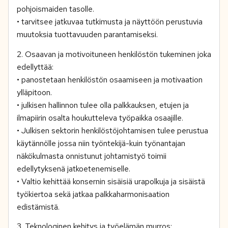
pohjoismaiden tasolle.
• tarvitsee jatkuvaa tutkimusta ja näyttöön perustuvia
muutoksia tuottavuuden parantamiseksi.
2. Osaavan ja motivoituneen henkilöstön tukeminen joka
edellyttää:
• panostetaan henkilöstön osaamiseen ja motivaation
ylläpitoon.
• julkisen hallinnon tulee olla palkkauksen, etujen ja
ilmapiirin osalta houkutteleva työpaikka osaajille.
• Julkisen sektorin henkilöstöjohtamisen tulee perustua
käytännölle jossa niin työntekijä-kuin työnantajan
näkökulmasta onnistunut johtamistyö toimii
edellytyksenä jatkoetenemiselle.
• Valtio kehittää konsernin sisäisiä urapolkuja ja sisäistä
työkiertoa sekä jatkaa palkkaharmonisaation
edistämistä.
3. Teknologinen kehitys ja työelämän murros: