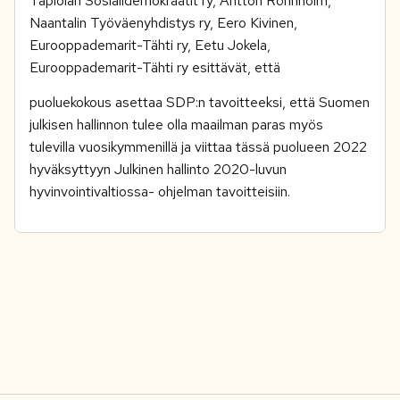
Tapiolan Sosialidemokraatit ry, Antton Rönnholm,
Naantalin Työväenyhdistys ry, Eero Kivinen,
Eurooppademarit-Tähti ry, Eetu Jokela,
Eurooppademarit-Tähti ry esittävät, että
puoluekokous asettaa SDP:n tavoitteeksi, että Suomen
julkisen hallinnon tulee olla maailman paras myös
tulevilla vuosikymmenillä ja viittaa tässä puolueen 2022
hyväksyttyyn Julkinen hallinto 2020-luvun
hyvinvointivaltiossa- ohjelman tavoitteisiin.