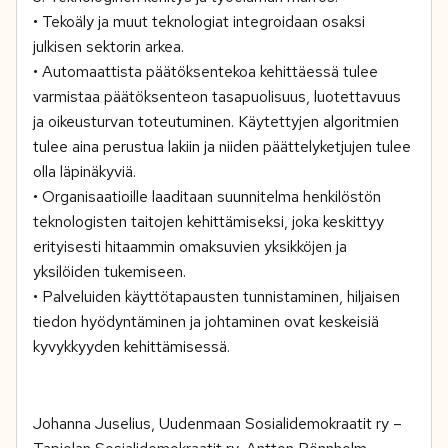
• Tekoäly ja muut teknologiat integroidaan osaksi
julkisen sektorin arkea.
• Automaattista päätöksentekoa kehittäessä tulee
varmistaa päätöksenteon tasapuolisuus, luotettavuus
ja oikeusturvan toteutuminen. Käytettyjen algoritmien
tulee aina perustua lakiin ja niiden päättelyketjujen tulee
olla läpinäkyviä.
• Organisaatioille laaditaan suunnitelma henkilöstön
teknologisten taitojen kehittämiseksi, joka keskittyy
erityisesti hitaammin omaksuvien yksikköjen ja
yksilöiden tukemiseen.
• Palveluiden käyttötapausten tunnistaminen, hiljaisen
tiedon hyödyntäminen ja johtaminen ovat keskeisiä
kyvykkyyden kehittämisessä.
Johanna Juselius, Uudenmaan Sosialidemokraatit ry –