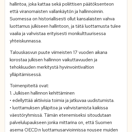
hallintoa, joka kattaa sekä poliittisen päätöksenteon
että viranomaisten vallankäytön ja hallinnoinnin.
Suomessa on historiallisesti ollut kansalaisten vahva
luottamus julkiseen hallintoon, ja tätä luottamusta tulee
vaalia ja vahvistaa erityisesti monikulttuurisessa
yhteiskunnassa.
Talouskasvun puute viimeisten 17 vuoden aikana
korostaa julkisen hallinnon vaikuttavuuden ja
tehokkuuden merkitystä hyvinvointivaltion
ylläpitämisessä.
Toimenpiteitä ovat:
1. Julkisen hallinnon kehittäminen
• edellyttää aktiivisia toimia ja jatkuvaa uudistumista.
• luottamuksen ylläpitoa ja vahvistamista kaikissa
väestöryhmissä. Tämän etenemiseksi sitoudutaan
palvelulupaukseen jonka mittarina on, että Suomen
asema OECD:n luottamusarvioinnissa nousee muiden