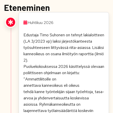
Eteneminen
Huhtikuu 2026
Edustaja Timo Suhonen on tehnyt lakialoitteen
(LA 3/2023 vp) laiksi järjestökanteesta
työsuhteeseen liittyvässä riita-asiassa. Lisäksi
kanneoikeus on osana ilmiötyön raporttia (ilmiö
2).
Puoluekokouksessa 2026 käsittelyssä olevaan
poliittiseen ohjelmaan on kirjattu:
”
Ammattiliitoille on
annettava
kanne
oi
keus
eli
oikeus
tehdä
kanne
ty
ö
n
tekij
än sijaan
ty
ö
ehtoja, tasa-
arvoa ja yhdenvertaisuutta koskevissa
asioissa.
R
yhmä
kanne
oi
keutta
on
laajennettava
ty
ö
lainsäädäntöä koskeviin