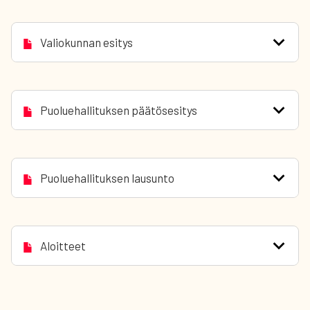
Valiokunnan esitys
Puoluehallituksen päätösesitys
Puoluehallituksen lausunto
Aloitteet