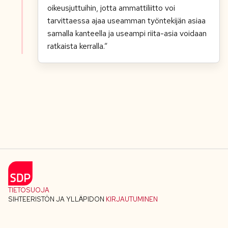
oikeusjuttuihin, jotta ammattiliitto voi
tarvittaessa ajaa useamman
ty
ö
n
tekij
än asiaa
samalla kanteella ja
useampi
riita-
asia voidaan
ratkaista kerralla
.”
TIETOSUOJA
SIHTEERISTÖN JA YLLÄPIDON
KIRJAUTUMINEN