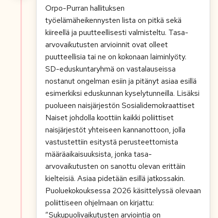
Orpo-Purran hallituksen
työelämäheikennysten lista on pitkä sekä
kiireellä ja puutteellisesti valmisteltu. Tasa-
arvovaikutusten arvioinnit ovat olleet
puutteellisia tai ne on kokonaan laiminlyöty.
SD-eduskuntaryhmä on vastalauseissa
nostanut ongelman esiin ja pitänyt asiaa esillä
esimerkiksi eduskunnan kyselytunneilla. Lisäksi
puolueen naisjärjestön Sosialidemokraattiset
Naiset johdolla koottiin kaikki poliittiset
naisjärjestöt yhteiseen kannanottoon, jolla
vastustettiin esitystä perusteettomista
määräaikaisuuksista, jonka tasa-
arvovaikutusten on sanottu olevan erittäin
kielteisiä. Asiaa pidetään esillä jatkossakin.
Puoluekokouksessa 2026 käsittelyssä olevaan
poliittiseen ohjelmaan on kirjattu:
”Suku
puo
li
vai
ku
t
us
ten arviointia on