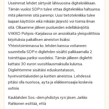
Useimmat lehdet siirtyvät lähivuosina digitekniikkaan.
Tämän vuoksi SDP:n tulee ottaa digitekniikka haltuunsa
mitä pikemmin sitä parempi. Uusi tietotekniikka tulee
laajaan käyttöön eikä mikään järjestö voi toimia ilman
sitä. Olkaamme jälleen puolueiden edelläkävijöitä.
VIIKKO Pohjois-Karjalassa on ansiokkaita yleispoliittisia
kirjoituksia paikallisen aineiston lisäksi.
Yhteistoiminnassa ko. lehden kanssa voitaneen
suunnitella SDP:n digilehden sisältö palkkaamalla 2
toimittajaa pariksi vuodeksi. Tämän jälkeen digilehti
kattaisi 30 euron vuositilausmaksulla kulunsa.
Digilehtemme sisätäisi eduskuntatason,
hyvinvointialueiden ja kuntien aineistoa. Lehdessä
pitäisi olla nuorisoa, ay:ta ja eläkkeensaajia koskevia
uutisia.
Kauklahden Sos.-dem.yhdistys ry:n jäsen Jarkko
Rahkonen esittää, että