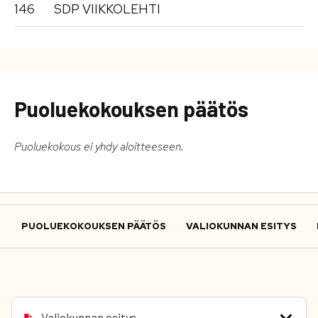
146
SDP VIIKKOLEHTI
Puoluekokouksen päätös
Puoluekokous ei yhdy aloitteeseen.
PUOLUEKOKOUKSEN PÄÄTÖS
VALIOKUNNAN ESITYS
Valiokunnan esitys