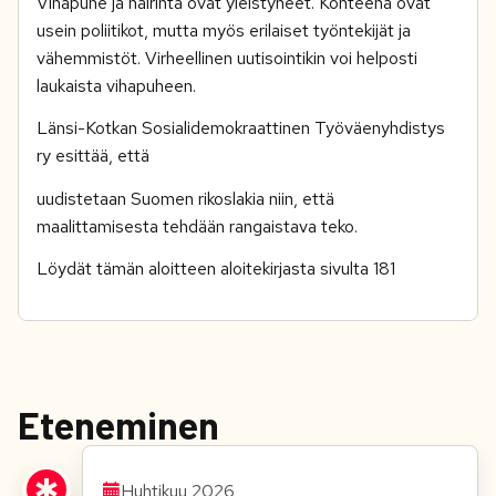
Vihapuhe ja häirintä ovat yleistyneet. Kohteena ovat
usein poliitikot, mutta myös erilaiset työntekijät ja
vähemmistöt. Virheellinen uutisointikin voi helposti
laukaista vihapuheen.
Länsi-Kotkan Sosialidemokraattinen Työväenyhdistys
ry esittää, että
uudistetaan Suomen rikoslakia niin, että
maalittamisesta tehdään rangaistava teko.
Löydät tämän aloitteen aloitekirjasta sivulta 181
Eteneminen
Huhtikuu 2026