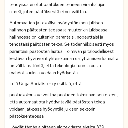
tehdyissä ei ollut päätöksen tehneen viranhaltijan
nimeä, joten päätöksestä ei voi valittaa.
Automaation ja tekoälyn hyödyntäminen julkisen
hallinnon päätösten teossa ja muutenkin julkisessa
hallinnossa on kuitenkin parantaisi, nopeuttaisi ja
tehostaisi päätösten tekoa. Se todennäköisesti myös
parantaisi päätösten laatua. Toimivan ja taloudellisesti
kestävän hyvinvointiyhteiskunnan säilyttämisen kannalta
on välttämätöntä, että teknologia tuomia uusia
mahdollisuuksia voidaan hyödyntää.
Tölö Unga Socialister ry esittää, että
puoluekokous velvoittaa puolueen toiminaan sen eteen,
että automaatiota hyödyntävää päätösten tekoa
voidaan jatkossa hyödyntää julkisen sektorin
päätöksenteossa.
Löydät tämän aloitteen aloitekirjasta sivulta 339