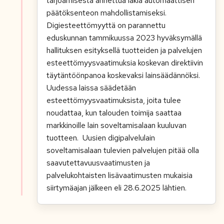
tarjoamisesta annettua lakia automaattisen
päätöksenteon mahdollistamiseksi.
Digiesteettömyyttä on parannettu
eduskunnan tammikuussa 2023 hyväksymällä
hallituksen esityksellä tuotteiden ja palvelujen
esteettömyysvaatimuksia koskevan direktiivin
täytäntöönpanoa koskevaksi lainsäädännöksi.
Uudessa laissa säädetään
esteettömyysvaatimuksista, joita tulee
noudattaa, kun talouden toimija saattaa
markkinoille lain soveltamisalaan kuuluvan
tuotteen. Uusien digipalvelulain
soveltamisalaan tulevien palvelujen pitää olla
saavutettavuusvaatimusten ja
palvelukohtaisten lisävaatimusten mukaisia
siirtymäajan jälkeen eli 28.6.2025 lähtien.