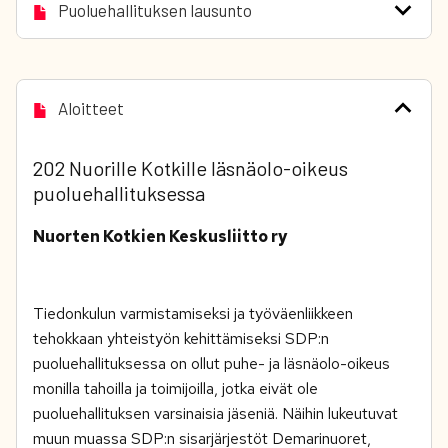
Puoluehallituksen lausunto
Aloitteet
202 Nuorille Kotkille läsnäolo-oikeus
puoluehallituksessa
Nuorten Kotkien Keskusliitto ry
Tiedonkulun varmistamiseksi ja työväenliikkeen
tehokkaan yhteistyön kehittämiseksi SDP:n
puoluehallituksessa on ollut puhe- ja läsnäolo-oikeus
monilla tahoilla ja toimijoilla, jotka eivät ole
puoluehallituksen varsinaisia jäseniä. Näihin lukeutuvat
muun muassa SDP:n sisarjärjestöt Demarinuoret,