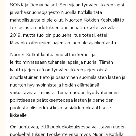
SONK ja Demarinaiset. Sen sijaan työväenliikkeen lapsi-
ja varhaisnuorisojärjestö Nuorilla Kotkilla tätä
mahdollisuutta ei ole ollut. Nuorten Kotkien Keskusliitto
teki asiasta ehdotuksen puoluehallitukselle syksyllä
2019, mutta tuolloin puoluehallitus totesi, ettei
läsnäolo-oikeuksien laajentaminen ole ajankohtaista.
Nuoret Kotkat kohtaa vuosittain kerho- ja
leiritoiminnassaan tuhansia lapsia ja nuoria. Tämän
kautta järjestöllä on työväenliikkeen järjestöistä
ainutlaatuinen tieto ja osaaminen suomalaisten lasten ja
nuorten hyvinvoinnista ja heidän elämäänsä
vaikuttavista ilmiöistä. Tämän tiedon hyödyntäminen
poliittisessa päätöksenteossa lasten ja perheiden
puolesta olisi eduksi koko sosialidemokraattiselle
liikkeelle.
On luontevaa, että puoluekokouksessa valittavan uuden
puoluehallituksen työskentelyssä myös Nuorilla Kotkilla