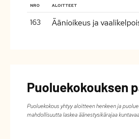
NRO
ALOITTEET
163
Äänioikeus ja vaalikelpo
Puoluekokouksen p
Puoluekokous yhtyy aloitteen henkeen ja puolueha
mahdollisuutta laskea äänestysikärajaa kuntava