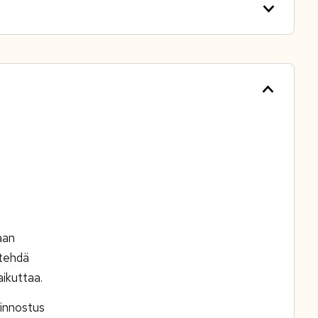
aan
 tehdä
aikuttaa.
iinnostus