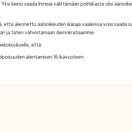
e. Yksi keino saada ihmisiä välittämään politiikasta olisi äänioike
 että alennettu äänioikeuden ikäraja vaaleissa voisi saada 
maan ja täten vahvistamaan demokratiaamme.
uekokoukselle, että
elpoisuuden alentamisen 16 ikävuoteen.