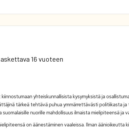
 laskettava 16 vuoteen
 kiinnostumaan yhteiskunnallisista kysymyksistä ja osallistum
äättäjinä tärkeä tehtävä puhua ymmärrettävästi politiikasta ja
uomalaisille nuorille mahdollisuus ilmaista mielipiteensä ja v
 mielipiteensä on äänestäminen vaaleissa. Ilman äänioikeutta k