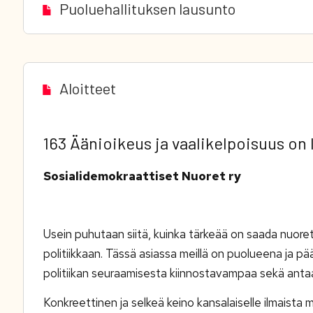
Puoluehallituksen lausunto
Aloitteet
163 Äänioikeus ja vaalikelpoisuus on
Sosialidemokraattiset Nuoret ry
Usein puhutaan siitä, kuinka tärkeää on saada nuoret
politiikkaan. Tässä asiassa meillä on puolueena ja p
politiikan seuraamisesta kiinnostavampaa sekä antaa s
Konkreettinen ja selkeä keino kansalaiselle ilmaista