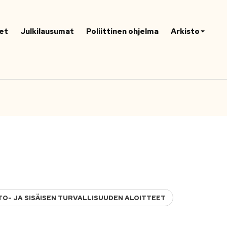
et
Julkilausumat
Poliittinen ohjelma
Arkisto
TO- JA SISÄISEN TURVALLISUUDEN ALOITTEET