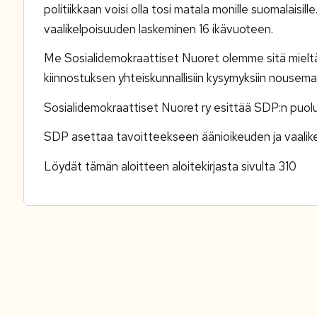
politiikkaan voisi olla tosi matala monille suomalaisill
vaalikelpoisuuden laskeminen 16 ikävuoteen.
Me Sosialidemokraattiset Nuoret olemme sitä mieltä,
kiinnostuksen yhteiskunnallisiin kysymyksiin nouse
Sosialidemokraattiset Nuoret ry esittää SDP:n puol
SDP asettaa tavoitteekseen äänioikeuden ja vaalik
Löydät tämän aloitteen aloitekirjasta sivulta 310