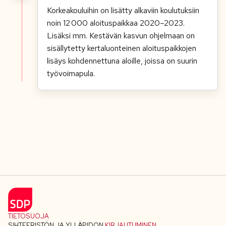
Korkeakouluihin on lisätty alkaviin koulutuksiin
noin 12 000 aloituspaikkaa 2020–2023.
Lisäksi mm. Kestävän kasvun ohjelmaan on
sisällytetty kertaluonteinen aloituspaikkojen
lisäys kohdennettuna aloille, joissa on suurin
työvoimapula.
TIETOSUOJA
SIHTEERISTÖN JA YLLÄPIDON
KIRJAUTUMINEN