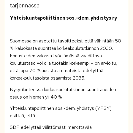
tarjonnassa
Yhteiskuntapoliittinen sos.-dem. yhdistys ry
Suomessa on asetettu tavoitteeksi, että vähintään 50
% ikäluokasta suorittaa korkeakoulututkinnon 2030.
Ennusteiden valossa työelämässä vaadittava
koulutustaso voi olla tuotakin korkeampi – on arvioitu,
että jopa 70 % uusista ammateista edellyttää
korkeakoulutasoista osaamista 2035.
Nykytilanteessa korkeakoulututkinnon suorittaneiden
osuus on hieman yli 40 %.
Yhteiskuntapoliittinen sos.-dem. yhdistys (YPSY)
esittää, että
SDP edellyttää välittömästi merkittävää