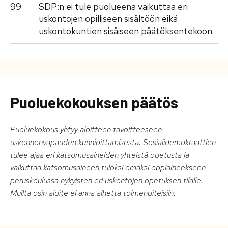
99
SDP:n ei tule puolueena vaikuttaa eri
uskontojen opilliseen sisältöön eikä
uskontokuntien sisäiseen päätöksentekoon
Puoluekokouksen päätös
Puoluekokous yhtyy aloitteen tavoitteeseen
uskonnonvapauden kunnioittamisesta. Sosialidemokraattien
tulee ajaa eri katsomusaineiden yhteistä opetusta ja
vaikuttaa katsomusaineen tuloksi omaksi oppiaineekseen
peruskoulussa nykyisten eri uskontojen opetuksen tilalle.
Muilta osin aloite ei anna aihetta toimenpiteisiin.