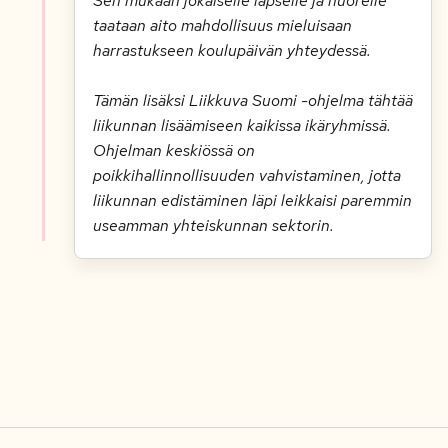
Sen mukaan jokaiselle lapselle ja nuorelle
taataan aito mahdollisuus mieluisaan
harrastukseen koulupäivän yhteydessä.
Tämän lisäksi Liikkuva Suomi -ohjelma tähtää
liikunnan lisäämiseen kaikissa ikäryhmissä.
Ohjelman keskiössä on
poikkihallinnollisuuden vahvistaminen, jotta
liikunnan edistäminen läpi leikkaisi paremmin
useamman yhteiskunnan sektorin.