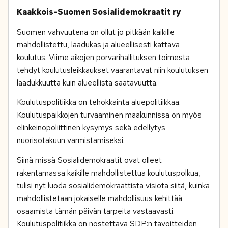
Kaakkois-Suomen Sosialidemokraatit ry
Suomen vahvuutena on ollut jo pitkään kaikille
mahdollistettu, laadukas ja alueellisesti kattava
koulutus. Viime aikojen porvarihallituksen toimesta
tehdyt koulutusleikkaukset vaarantavat niin koulutuksen
laadukkuutta kuin alueellista saatavuutta.
Koulutuspolitiikka on tehokkainta aluepolitiikkaa.
Koulutuspaikkojen turvaaminen maakunnissa on myös
elinkeinopoliittinen kysymys sekä edellytys
nuorisotakuun varmistamiseksi.
Siinä missä Sosialidemokraatit ovat olleet
rakentamassa kaikille mahdollistettua koulutuspolkua,
tulisi nyt luoda sosialidemokraattista visiota siitä, kuinka
mahdollistetaan jokaiselle mahdollisuus kehittää
osaamista tämän päivän tarpeita vastaavasti.
Koulutuspolitiikka on nostettava SDP:n tavoitteiden