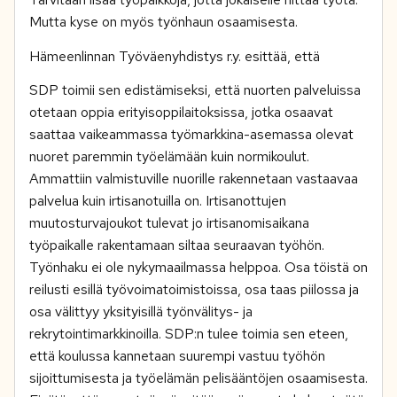
Mutta kyse on myös työnhaun osaamisesta.
Hämeenlinnan Työväenyhdistys r.y. esittää, että
SDP toimii sen edistämiseksi, että nuorten palveluissa
otetaan oppia erityisoppilaitoksissa, jotka osaavat
saattaa vaikeammassa työmarkkina-asemassa olevat
nuoret paremmin työelämään kuin normikoulut.
Ammattiin valmistuville nuorille rakennetaan vastaavaa
palvelua kuin irtisanotuilla on. Irtisanottujen
muutosturvajoukot tulevat jo irtisanomisaikana
työpaikalle rakentamaan siltaa seuraavan työhön.
Työnhaku ei ole nykymaailmassa helppoa. Osa töistä on
reilusti esillä työvoimatoimistoissa, osa taas piilossa ja
osa välittyy yksityisillä työnvälitys- ja
rekrytointimarkkinoilla. SDP:n tulee toimia sen eteen,
että koulussa kannetaan suurempi vastuu työhön
sijoittumisesta ja työelämän pelisääntöjen osaamisesta.