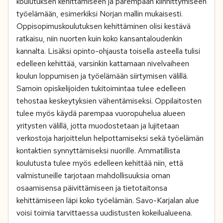
koulutuksen kehittämiseen ja parempaan kiinnittymiseen
työelämään, esimerkiksi Norjan mallin mukaisesti.
Oppisopimuskoulutuksen kehittäminen olisi kestävä
ratkaisu, niin nuorten kuin koko kansantaloudenkin
kannalta. Lisäksi opinto-ohjausta toisella asteella tulisi
edelleen kehittää, varsinkin kattamaan nivelvaiheen
koulun loppumisen ja työelämään siirtymisen välillä.
Samoin opiskelijoiden tukitoimintaa tulee edelleen
tehostaa keskeytyksien vähentämiseksi. Oppilaitosten
tulee myös käydä parempaa vuoropuhelua alueen
yritysten välillä, jotta muodostetaan ja lujitetaan
verkostoja harjoittelun helpottamiseksi sekä työelämän
kontaktien synnyttämiseksi nuorille. Ammatillista
koulutusta tulee myös edelleen kehittää niin, että
valmistuneille tarjotaan mahdollisuuksia oman
osaamisensa päivittämiseen ja tietotaitonsa
kehittämiseen läpi koko työelämän. Savo-Karjalan alue
voisi toimia tarvittaessa uudistusten kokeilualueena.