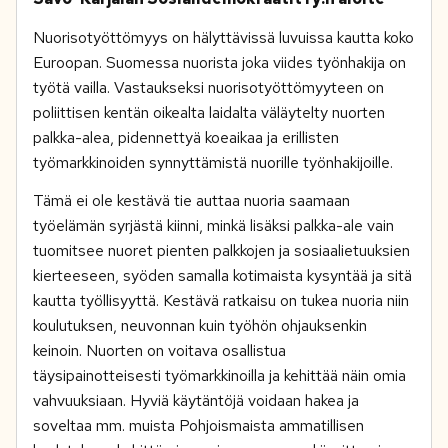
Nuorisotyöttömyys on hälyttävissä luvuissa kautta koko
Euroopan. Suomessa nuorista joka viides työnhakija on
työtä vailla. Vastaukseksi nuorisotyöttömyyteen on
poliittisen kentän oikealta laidalta väläytelty nuorten
palkka-alea, pidennettyä koeaikaa ja erillisten
työmarkkinoiden synnyttämistä nuorille työnhakijoille.
Tämä ei ole kestävä tie auttaa nuoria saamaan
työelämän syrjästä kiinni, minkä lisäksi palkka-ale vain
tuomitsee nuoret pienten palkkojen ja sosiaalietuuksien
kierteeseen, syöden samalla kotimaista kysyntää ja sitä
kautta työllisyyttä. Kestävä ratkaisu on tukea nuoria niin
koulutuksen, neuvonnan kuin työhön ohjauksenkin
keinoin. Nuorten on voitava osallistua
täysipainotteisesti työmarkkinoilla ja kehittää näin omia
vahvuuksiaan. Hyviä käytäntöjä voidaan hakea ja
soveltaa mm. muista Pohjoismaista ammatillisen