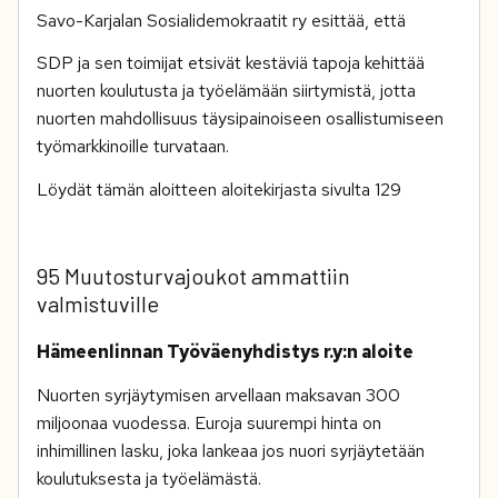
Savo-Karjalan Sosialidemokraatit ry esittää, että
SDP ja sen toimijat etsivät kestäviä tapoja kehittää
nuorten koulutusta ja työelämään siirtymistä, jotta
nuorten mahdollisuus täysipainoiseen osallistumiseen
työmarkkinoille turvataan.
Löydät tämän aloitteen aloitekirjasta sivulta 129
95 Muutosturvajoukot ammattiin
valmistuville
Hämeenlinnan Työväenyhdistys r.y:n aloite
Nuorten syrjäytymisen arvellaan maksavan 300
miljoonaa vuodessa. Euroja suurempi hinta on
inhimillinen lasku, joka lankeaa jos nuori syrjäytetään
koulutuksesta ja työelämästä.