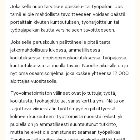
Jokaisella nuori tarvitsee opiskelu- tai työpaikan. Jos
tämä ei ole mahdollista tavoitteeseen voidaan päästä
portaittain kivuten kuntoutuksen, työharjoittelun tai
työpajapaikan kautta varsinaiseen tavoitteeseen.
Jokaiselle peruskoulun päättäneelle pitää taata
jatkomahdollisuus lukiossa, ammatillisessa
koulutuksessa, oppisopimuskoulutuksessa, työpajassa,
kuntoutuksessa tai muulla tavoin. Nuorille aikuisille on jo
nyt oma osaamisohjelma, joka koskee yhteensä 12 000
aloittajaa vuositasolla.
Työvoimatoimiston välineet ovat jo tuttuja; työtä,
koulutusta, työharjoittelua, sanssikorttia ym. Näitä on
tarjottava viimeistään työttömyyden pitkittyessä
kolmeen kuukauteen. Työttömistä nuorista reilusti yli
puolella on jo ammatillisesti suuntautunut tutkinto,
mutta he eivät ole onnistuneet saamaan työpaikkaa.
Tarvitaan lisää työpaikkoja, jotta jokaiselle riittää työtä.