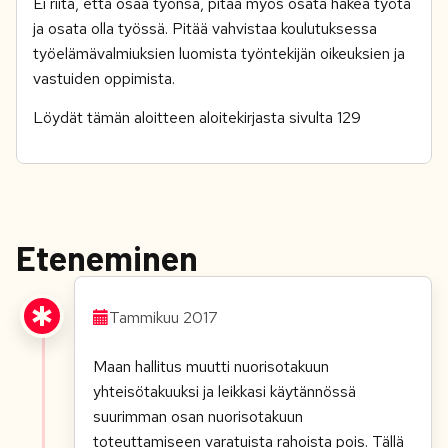
Ei riitä, että osaa työnsä, pitää myös osata hakea työtä
ja osata olla työssä. Pitää vahvistaa koulutuksessa
työelämävalmiuksien luomista työntekijän oikeuksien ja
vastuiden oppimista.
Löydät tämän aloitteen aloitekirjasta sivulta 129
Eteneminen
Tammikuu 2017
Maan hallitus muutti nuorisotakuun
yhteisötakuuksi ja leikkasi käytännössä
suurimman osan nuorisotakuun
toteuttamiseen varatuista rahoista pois. Tällä