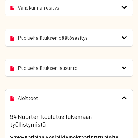
Valiokunnan esitys
Puoluehallituksen päätösesitys
Puoluehallituksen lausunto
Aloitteet
94 Nuorten koulutus tukemaan
työllistymistä
Savo-Karjalan Sosialidemokraatit ry:n aloite