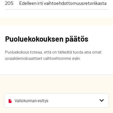
205
Edelleen irti vaihtoehdottomuusretoriikasta
Puoluekokouksen päätös
Puoluekokous toteaa, että on tärkeätä tuoda aina omat
sosialidemokraattiset vaihtoehtomme esiin.
Valiokunnan esitys