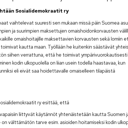
htään Sosialidemokraatit ry
paat vaihtelevat suuresti sen mukaan missä päin Suomea asu
impien ja suurimpien maksettujen omaishoidonkorvausten välil
kaikille omaishoitajille maksettavien korvausten sekä lomiin et
 ja toimivat kautta maan. Työllään he kuitenkin säästävät yhte
tön siihen verrattuna, että he toimivat ympärivuorokautisesti
nen kodin ulkopuolella on liian usein todella haastavaa, kun
iksi eli eivät saa hoidettavalle omaiselleen tilapäistä
ialidemokraatit ry esittää, että
 vapaisiin liittyvät käytännöt yhtenäistetään kautta Suomen 
 on välttämätön tarve esim. asioiden hoitamiseksi kodin ulkop