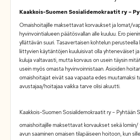
Kaakkois-Suomen Sosialidemokraatit ry – Py
Omaishoitajille maksettavat korvaukset ja lomat/va
hyvinvointialueen päätösvallan alle kuuluu. Ero pien
yllättävän suuri. Tasavertaisen kohtelun perusteella 
liittyvien käytäntöjen kuuluisivat olla yhteneväiset
kuluja valtavasti, mutta korvaus on usein täysin mitä
usein myös omasta hyvinvoinnistaan. Asioiden hoitami
omaishoitajat eivät saa vapaata edes muutamaksi tunn
avustajaa/hoitajaa vaikka tarve olisi akuutti.
Kaakkois-Suomen Sosialidemokraatit ry – Pyhtään Sos
omaishoitajille maksettavat korvaukset sekä lomiin/
avun saaminen omaisen tilapäiseen hoitoon, kun sille