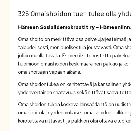
326 Omaishoidon tuen tulee olla yhd
Hämeen Sosialidemokraatit ry – Hämeenlinna
Omaishoito on merkittävä osa palvelujärjestelmää ja a
taloudellisesti, monipuolisesti ja joustavasti. Omai
jollain muulla tavalla. Esimerkiksi tehostettu palvelu
huomioon omaishoidon keskimääräinen palkkio ja ko
omaishoitajan vapaan aikana.
Omaishoidontukea on kehitettävä ja kansallinen yhd
yhdenvertainen saatavuus sekä riittävät saavutettava
Omaishoidon tukea koskeva lainsäädäntö on uudistet
omaishoitolain yhdenmukaiset omaishoidon palkkiot ja
korotettava riittävästi ja palkkion olisi oltava etuoi