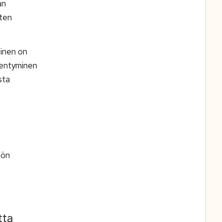
an
uten
minen on
nentyminen
sta
nön
tta