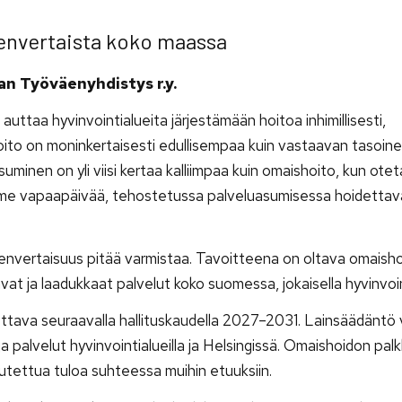
envertaista koko maassa
n Työväenyhdistys r.y.
uttaa hyvinvointialueita järjestämään hoitoa inhimillisesti,
shoito on moninkertaisesti edullisempaa kuin vastaavan tasoin
asuminen on yli viisi kertaa kalliimpaa kuin omaishoito, kun ote
lme vapaapäivää, tehostetussa palveluasumisessa hoidettav
envertaisuus pitää varmistaa. Tavoitteena on oltava omaish
t ja laadukkaat palvelut koko suomessa, jokaisella hyvinvoin
tava seuraavalla hallituskaudella 2027–2031. Lainsäädäntö 
 palvelut hyvinvointialueilla ja Helsingissä. Omaishoidon palk
keutettua tuloa suhteessa muihin etuuksiin.