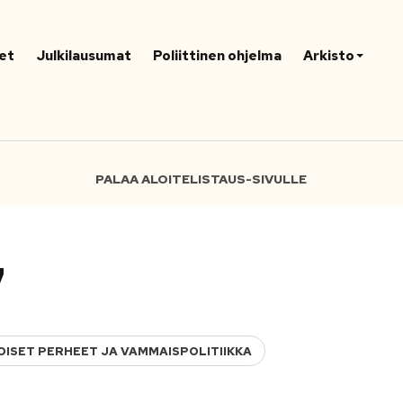
et
Julkilausumat
Poliittinen ohjelma
Arkisto
PALAA ALOITELISTAUS-SIVULLE
7
OISET PERHEET JA VAMMAISPOLITIIKKA