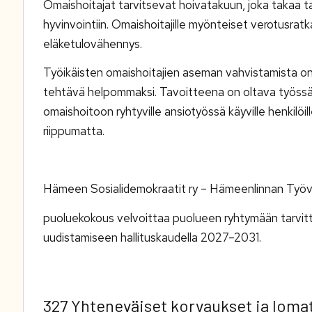
Omaishoitajat tarvitsevat hoivatakuun, joka takaa t
hyvinvointiin. Omaishoitajille myönteiset verotusratk
eläketulovähennys.
Työikäisten omaishoitajien aseman vahvistamista o
tehtävä helpommaksi. Tavoitteena on oltava työssäk
omaishoitoon ryhtyville ansiotyössä käyville henkilöi
riippumatta.
Hämeen Sosialidemokraatit ry – Hämeenlinnan Työväe
puoluekokous velvoittaa puolueen ryhtymään tarvitt
uudistamiseen hallituskaudella 2027–2031.
327 Yhteneväiset korvaukset ja lomat