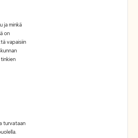
u ja minkä
lä on
tä vapaisiin
iskunnan
 tinkien
ja turvataan
uolella.