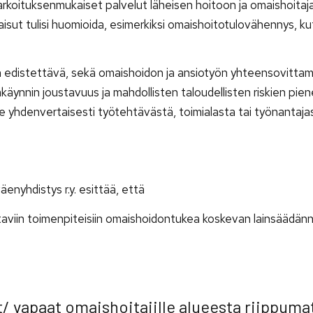
arkoituksenmukaiset palvelut läheisen hoitoon ja omaishoitaj
aisut tulisi huomioida, esimerkiksi omaishoitotulovähennys, k
n edistettävä, sekä omaishoidon ja ansiotyön yhteensovitta
äynnin joustavuus ja mahdollisten taloudellisten riskien pie
lle yhdenvertaisesti työtehtävästä, toimialasta tai työnantaja
nyhdistys r.y. esittää, että
aviin toimenpiteisiin omaishoidontukea koskevan lainsäädän
/ vapaat omaishoitajille alueesta riippuma