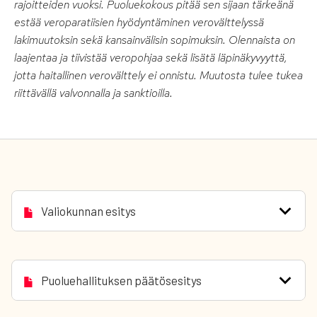
rajoitteiden vuoksi. Puoluekokous pitää sen sijaan tärkeänä
estää veroparatiisien hyödyntäminen verovälttelyssä
lakimuutoksin sekä kansainvälisin sopimuksin. Olennaista on
laajentaa ja tiivistää veropohjaa sekä lisätä läpinäkyvyyttä,
jotta haitallinen verovälttely ei onnistu. Muutosta tulee tukea
riittävällä valvonnalla ja sanktioilla.
Valiokunnan esitys
Puoluehallituksen päätösesitys