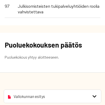
97
Julkisomisteisten tukipalveluyhtiöiden roolia
vahvistettava
Puoluekokouksen päätös
Puoluekokous yhtyy aloitteeseen.
Valiokunnan esitys