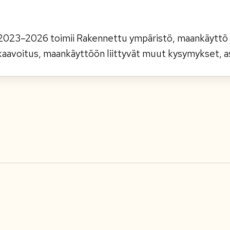
023–2026 toimii Rakennettu ympäristö, maankäyttö j
kaavoitus, maankäyttöön liittyvät muut kysymykset, as