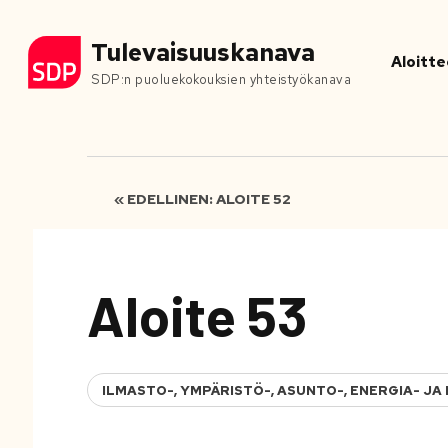
Tulevaisuuskanava
Aloitte
SDP:n puoluekokouksien yhteistyökanava
« EDELLINEN: ALOITE 52
Aloite 53
ILMASTO-, YMPÄRISTÖ-, ASUNTO-, ENERGIA- J