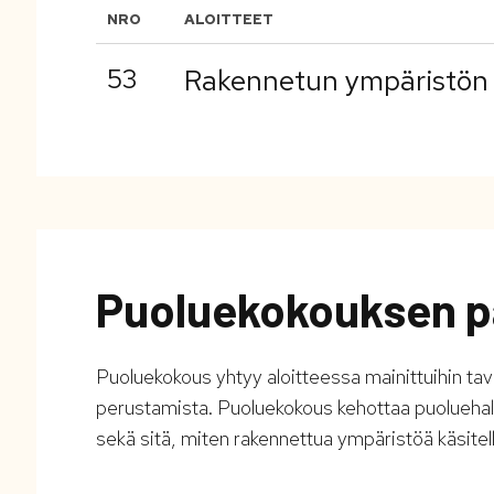
NRO
ALOITTEET
53
Rakennetun ympäristön ko
Puoluekokouksen p
Puoluekokous yhtyy aloitteessa mainittuihin ta
perustamista. Puoluekokous kehottaa puoluehal
sekä sitä, miten rakennettua ympäristöä käsite