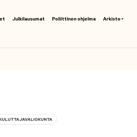
et
Julkilausumat
Poliittinen ohjelma
Arkisto
A KULUTTAJAVALIOKUNTA