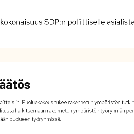
konaisuus SDP:n poliittiselle asialista
äätös
voitteisiin. Puoluekokous tukee rakennetun ympäristön tutk
litusta harkitsemaan rakennetun ympäristön työryhmän pe
llään puolueen työryhmissä.