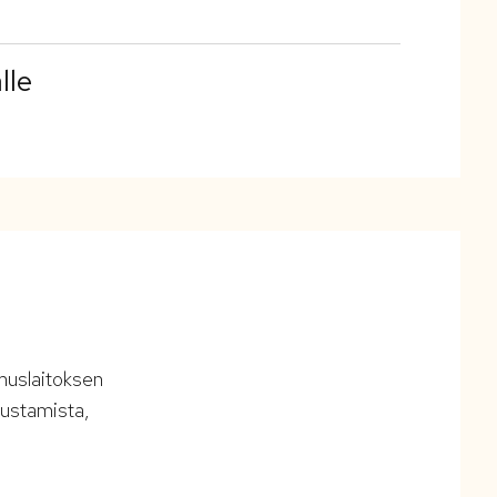
lle
imuslaitoksen
rustamista,