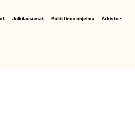
et
Julkilausumat
Poliittinen ohjelma
Arkisto