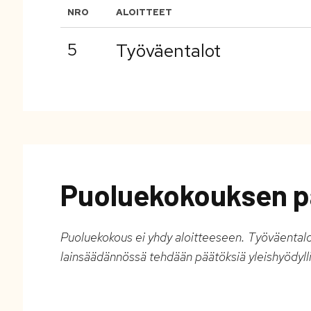
NRO
ALOITTEET
5
Työväentalot
Puoluekokouksen p
Puoluekokous ei yhdy aloitteeseen. Työväentaloj
lainsäädännössä tehdään päätöksiä yleishyödylli