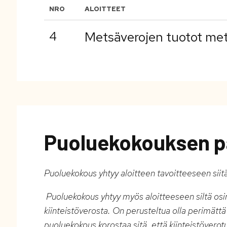
NRO
ALOITTEET
4
Metsäverojen tuotot mets
Puoluekokouksen p
Puoluekokous yhtyy aloitteen tavoitteeseen siitä
Puoluekokous yhtyy myös aloitteeseen siltä osi
kiinteistöverosta. On perusteltua olla perimättä
puoluekokous korostaa sitä, että kiinteistöverot