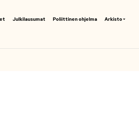
et
Julkilausumat
Poliittinen ohjelma
Arkisto