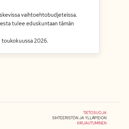
koskevissa vaihtoehtobudjeteissa.
misesta tulee eduskuntaan tämän
e toukokuussa 2026.
TIETOSUOJA
SIHTEERISTÖN JA YLLÄPIDON
KIRJAUTUMINEN