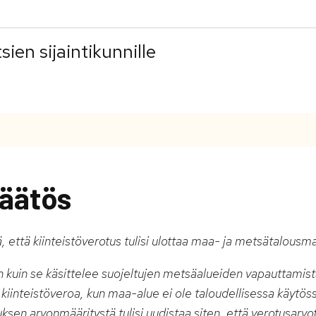
ien sijaintikunnille
äätös
, että kiinteistöverotus tulisi ulottaa maa- ja metsätalousm
n kuin se käsittelee suojeltujen metsäalueiden vapauttamis
 kiinteistöveroa, kun maa-alue ei ole taloudellisessa käytöss
uksen arvonmääritystä tulisi uudistaa siten, että verotusarvo