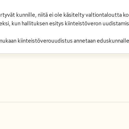
rtyvät kunnille, niitä ei ole käsitelty valtiontaloutta 
seksi, kun hallituksen esitys kiinteistöveron uudista
mukaan kiinteistöverouudistus annetaan eduskunnall