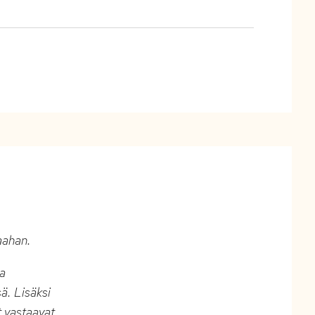
aahan.
ta
ä. Lisäksi
t vastaavat