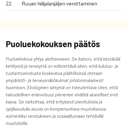
22
Ruuan hiilijalanjäljen verottaminen
Puoluekokouksen päätös
Puoluekokous yhtyy aloitteeseen. Se katsoo, että kestävää
kehitystä ja terveyttä on edistettävä siten, että kulutus- ja
tuotantoverotusta koskevissa päätöksissä otetaan
ympäristö- ja terveysnäkökulmat johdonmukaisesti
huomioon. Ekologinen siirtymä on toteutettava siten, että
taloudellinen eriarvoisuus pienenee eivätkä alueelliset erot
kasva. Se tarkoittaa, että erityisesti pienituloisia ja
syrjäseudulla asuvia on kompensoitava muutoksessa
esimerkiksi verotukseen ja sosiaaliturvaan tehtävillä
muutoksilla.