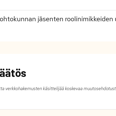
johtokunnan jäsenten roolinimikkeiden
äätös
tta verkkohakemusten käsittelijää koskevaa muutosehdotust