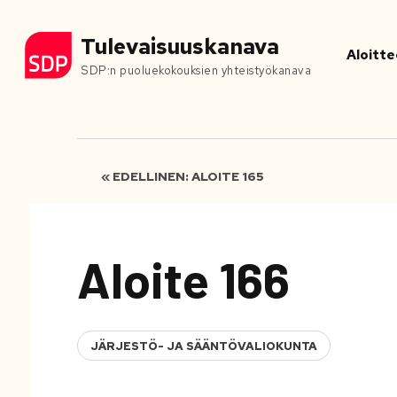
Tulevaisuuskanava
Aloitte
SDP:n puoluekokouksien yhteistyökanava
« EDELLINEN: ALOITE 165
Aloite 166
JÄRJESTÖ- JA SÄÄNTÖVALIOKUNTA