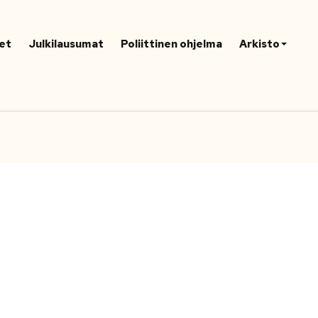
et
Julkilausumat
Poliittinen ohjelma
Arkisto