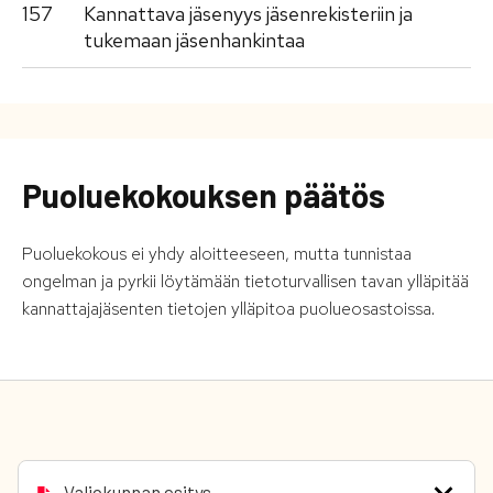
157
Kannattava jäsenyys jäsenrekisteriin ja
tukemaan jäsenhankintaa
Puoluekokouksen päätös
Puoluekokous ei yhdy aloitteeseen, mutta tunnistaa
ongelman ja pyrkii löytämään tietoturvallisen tavan ylläpitää
kannattajajäsenten tietojen ylläpitoa puolueosastoissa.
Valiokunnan esitys