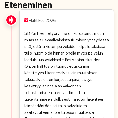
Eteneminen
Huhtikuu 2026
SDP:n liikennetyöryhmä on korostanut muun
muassa aluevaalivalmistautumisen yhteydessä
sitä, että julkisten palveluiden kilpailutuksissa
tulisi huomioida hinnan ohella myös palvelun
laadukkuus asiakkaalle läpi sopimuskauden.
Orpon hallitus on tuonut eduskunnan
käsittelyyn liikennepalvelulain muutoksen
taksipalveluiden korjaussarjana, esitys
keskittyy lähinnä alan valvonnan
tehostamiseen ja eri vaatimusten
tiukentamiseen. Julkisesti hankitun liikenteen
lainsäädäntöön tai taksipalveluiden
saatavuuteen ei ole tulossa muutoksia.