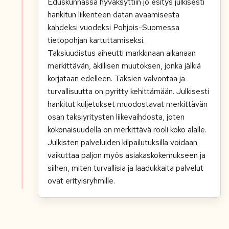
Eduskunnassa hyväksyttiin jo esitys julkisesti
hankitun liikenteen datan avaamisesta
kahdeksi vuodeksi Pohjois-Suomessa
tietopohjan kartuttamiseksi.
Taksiuudistus aiheutti markkinaan aikanaan
merkittävän, äkillisen muutoksen, jonka jälkiä
korjataan edelleen. Taksien valvontaa ja
turvallisuutta on pyritty kehittämään. Julkisesti
hankitut kuljetukset muodostavat merkittävän
osan taksiyritysten liikevaihdosta, joten
kokonaisuudella on merkittävä rooli koko alalle.
Julkisten palveluiden kilpailutuksilla voidaan
vaikuttaa paljon myös asiakaskokemukseen ja
siihen, miten turvallisia ja laadukkaita palvelut
ovat erityisryhmille.